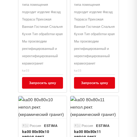
типа помещения
типа помещения
подходит изделие Фасад
подходит изделие Фасад
Терраса Прихожая
Терраса Прихожая
Ванная Гостиная Спальня
Ванная Гостиная Спальня
Кухня Тип обработки края
Кухня Тип обработки края
Мы производим
Мы производим
ректифицированный и
ректифицированный и
неректифицированный
неректифицированный
керамогранит
керамогранит
ka03
ka03
Запросить цену
Запросить цену
🇷🇺 Россия
ESTIMA
🇷🇺 Россия
ESTIMA
ka00 80x80x10
ka00 80x80x11
непол.рект.
непол.рект.