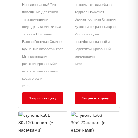
подступенок
Неполированный Тип
подходит изделие Фасад
(14,5x120))
помещения Для какого
Терраса Прихожая
типа помещения
Ванная Гостиная Спальня
подходит изделие Фасад
Кухня Тип обработки края
Терраса Прихожая
Мы производим
Ванная Гостиная Спальня
ректифицированный и
Кухня Тип обработки края
неректифицированный
Мы производим
керамогранит
ректифицированный и
ka00
неректифицированный
керамогранит
ka03
Запросить цену
Запросить цену