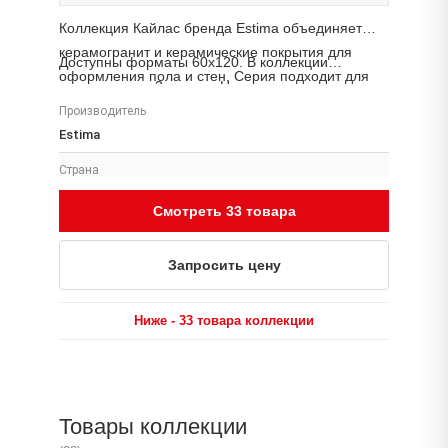
Коллекция Кайлас бренда Estima объединяет
керамогранит и керамические покрытия для
Доступны форматы 60x120. В коллекции
оформления пола и стен. Серия подходит для
представлено 3 товара. Наличие, цену и сроки
жилых интерьеров, общественных пространств и
поставки уточняйте у менеджера «Аптон».
Производитель
коммерческих проектов.
Estima
Страна
Россия
Смотреть 33 товара
Размеры
80x160, 60x120, 80x80, 29x25, 25x28, 33x120, 30x120,
Запросить цену
7x60
Поверхность
Ниже - 33 товара коллекции
Неполированный Тип помещения Для какого типа
помещения подходит изделие Фасад Терраса
Прихожая Ванная Гостиная Спальня Кухня Тип
обработки края Мы производим
Товары коллекции
ректифицированный и неректифицированный