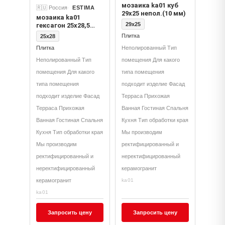
мозаика ka01 куб
🇷🇺 Россия
ESTIMA
29x25 непол.(10 мм)
мозаика ka01
29x25
гексагон 25x28,5
непол.(10 мм)
Плитка
25x28
Плитка
Неполированный Тип
Неполированный Тип
помещения Для какого
помещения Для какого
типа помещения
типа помещения
подходит изделие Фасад
подходит изделие Фасад
Терраса Прихожая
Терраса Прихожая
Ванная Гостиная Спальня
Ванная Гостиная Спальня
Кухня Тип обработки края
Кухня Тип обработки края
Мы производим
Мы производим
ректифицированный и
ректифицированный и
неректифицированный
неректифицированный
керамогранит
керамогранит
ka01
ka01
Запросить цену
Запросить цену