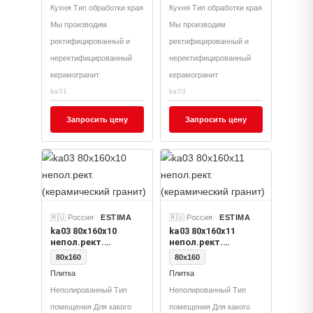
Кухня Тип обработки края
Кухня Тип обработки края
Мы производим
Мы производим
ректифицированный и
ректифицированный и
неректифицированный
неректифицированный
керамогранит
керамогранит
ka01
ka03
Запросить цену
Запросить цену
🇷🇺 Россия
ESTIMA
🇷🇺 Россия
ESTIMA
ka03 80x160x10
ka03 80x160x11
непол.рект.
непол.рект.
(керамический
(керамический
80x160
80x160
гранит)
гранит)
Плитка
Плитка
Неполированный Тип
Неполированный Тип
помещения Для какого
помещения Для какого