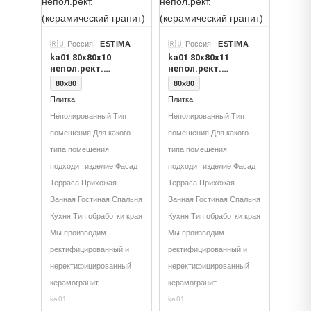
🇷🇺 Россия
ESTIMA
🇷🇺 Россия
ESTIMA
ka01 80x80x10
ka01 80x80x11
непол.рект.
непол.рект.
(керамический
(керамический
80x80
80x80
гранит)
гранит)
Плитка
Плитка
Неполированный Тип
Неполированный Тип
помещения Для какого
помещения Для какого
типа помещения
типа помещения
подходит изделие Фасад
подходит изделие Фасад
Терраса Прихожая
Терраса Прихожая
Ванная Гостиная Спальня
Ванная Гостиная Спальня
Кухня Тип обработки края
Кухня Тип обработки края
Мы производим
Мы производим
ректифицированный и
ректифицированный и
неректифицированный
неректифицированный
керамогранит
керамогранит
ka01
ka01