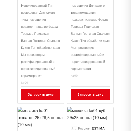
Неполированный Тип
помещения Для какого
помещения Для какого
типа помещения
типа помещения
подходит изделие Фасад
подходит изделие Фасад
Терраса Прихожая
Терраса Прихожая
Ванная Гостиная Спальня
Ванная Гостиная Спальня
Кухня Тип обработки края
Кухня Тип обработки края
Мы производим
Мы производим
ректифицированный и
ректифицированный и
неректифицированный
неректифицированный
керамогранит
керамогранит
ka00
ka00
Запросить цену
Запросить цену
🇷🇺 Россия
ESTIMA