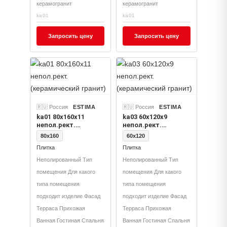
керамогранит
керамогранит
ka01
ka01
Запросить цену
Запросить цену
🇷🇺 Россия
ESTIMA
🇷🇺 Россия
ESTIMA
ka01 80x160x11
ka03 60x120х9
непол.рект.
непол.рект.
(керамический
(керамический
80x160
60x120
гранит)
гранит)
Плитка
Плитка
Неполированный Тип
Неполированный Тип
помещения Для какого
помещения Для какого
типа помещения
типа помещения
подходит изделие Фасад
подходит изделие Фасад
Терраса Прихожая
Терраса Прихожая
Ванная Гостиная Спальня
Ванная Гостиная Спальня