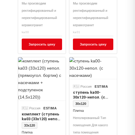
Мы производим
Мы производим
ректифицированный и
ректифицированный и
неректифицированный
неректифицированный
керамогранит
керамогранит
ka00
ka01
Запросить цену
Запросить цену
🇷🇺 Россия
ESTIMA
ступень ka00-
30x120-непол. (с
насечками)
30x120
🇷🇺 Россия
ESTIMA
Плитка
комплект (ступень
Неполированный Тип
ka03 (33x120) непол.
(прямоугол.
помещения Для какого
33x120
бортик) с
Плитка
типа помещения
насечками +