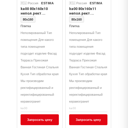
🇷🇺 Россия
ESTIMA
🇷🇺 Россия
ESTIMA
ka00 80x160x10
ka00 80x160x11
непол.рект.
непол.рект.
(керамический
(керамический
80x160
80x160
гранит)
гранит)
Плитка
Плитка
Неполированный Тип
Неполированный Тип
помещения Для какого
помещения Для какого
типа помещения
типа помещения
подходит изделие Фасад
подходит изделие Фасад
Терраса Прихожая
Терраса Прихожая
Ванная Гостиная Спальня
Ванная Гостиная Спальня
Кухня Тип обработки края
Кухня Тип обработки края
Мы производим
Мы производим
ректифицированный и
ректифицированный и
неректифицированный
неректифицированный
керамогранит
керамогранит
ka00
ka00
Запросить цену
Запросить цену