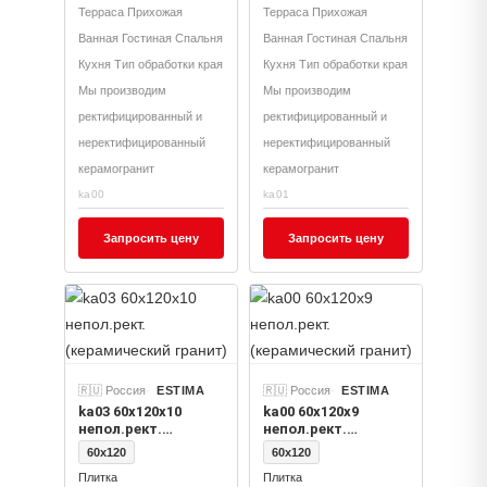
Терраса Прихожая
Терраса Прихожая
Ванная Гостиная Спальня
Ванная Гостиная Спальня
Кухня Тип обработки края
Кухня Тип обработки края
Мы производим
Мы производим
ректифицированный и
ректифицированный и
неректифицированный
неректифицированный
керамогранит
керамогранит
ka00
ka01
Запросить цену
Запросить цену
🇷🇺 Россия
ESTIMA
🇷🇺 Россия
ESTIMA
ka03 60x120х10
ka00 60x120х9
непол.рект.
непол.рект.
(керамический
(керамический
60x120
60x120
гранит)
гранит)
Плитка
Плитка