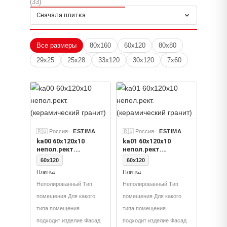
(33)
керамогранит
Сначала плитка
Толщина
11, 10, 9
Все размеры
80x160
60x120
80x80
Применение
29x25
25x28
33x120
30x120
7x60
Плитка
Цвет
Кайлас Камень Лофт Коричневый Толщина, Кайлас
Камень Лофт Серый Толщина, Кайлас Камень
Лофт Бежевый Толщина
🇷🇺 Россия
ESTIMA
🇷🇺 Россия
ESTIMA
ka00 60x120х10
ka01 60x120х10
непол.рект.
непол.рект.
(керамический
(керамический
60x120
60x120
гранит)
гранит)
Плитка
Плитка
Неполированный Тип
Неполированный Тип
помещения Для какого
помещения Для какого
типа помещения
типа помещения
подходит изделие Фасад
подходит изделие Фасад