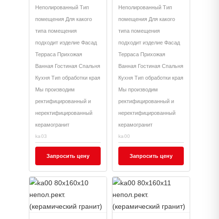
Неполированный Тип
Неполированный Тип
помещения Для какого
помещения Для какого
типа помещения
типа помещения
подходит изделие Фасад
подходит изделие Фасад
Терраса Прихожая
Терраса Прихожая
Ванная Гостиная Спальня
Ванная Гостиная Спальня
Кухня Тип обработки края
Кухня Тип обработки края
Мы производим
Мы производим
ректифицированный и
ректифицированный и
неректифицированный
неректифицированный
керамогранит
керамогранит
ka03
ka00
Запросить цену
Запросить цену