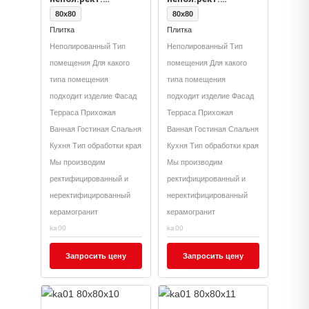
(керамический
(керамический
80x80
80x80
гранит)
гранит)
Плитка
Плитка
Неполированный Тип
Неполированный Тип
помещения Для какого
помещения Для какого
типа помещения
типа помещения
подходит изделие Фасад
подходит изделие Фасад
Терраса Прихожая
Терраса Прихожая
Ванная Гостиная Спальня
Ванная Гостиная Спальня
Кухня Тип обработки края
Кухня Тип обработки края
Мы производим
Мы производим
ректифицированный и
ректифицированный и
неректифицированный
неректифицированный
керамогранит
керамогранит
ka00
ka00
Запросить цену
Запросить цену