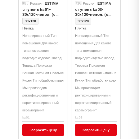
🇷🇺 Россия
ESTIMA
🇷🇺 Россия
ESTIMA
ступень ka01-
ступень ka03-
30x120-непол. (с
30x120-непол. (с
насечками)
насечками)
30x120
30x120
Плитка
Плитка
Неполированный Тип
Неполированный Тип
помещения Для какого
помещения Для какого
типа помещения
типа помещения
подходит изделие Фасад
подходит изделие Фасад
Терраса Прихожая
Терраса Прихожая
Ванная Гостиная Спальня
Ванная Гостиная Спальня
Кухня Тип обработки края
Кухня Тип обработки края
Мы производим
Мы производим
ректифицированный и
ректифицированный и
неректифицированный
неректифицированный
керамогранит
керамогранит
ka01
ka03
Запросить цену
Запросить цену