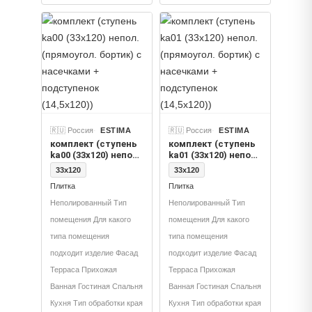
🇷🇺 Россия
ESTIMA
🇷🇺 Россия
ESTIMA
комплект (ступень
комплект (ступень
ka00 (33x120) непол.
ka01 (33x120) непол.
(прямоугол.
(прямоугол.
33x120
33x120
бортик) с
бортик) с
Плитка
Плитка
насечками +
насечками +
подступенок
подступенок
Неполированный Тип
Неполированный Тип
(14,5x120))
(14,5x120))
помещения Для какого
помещения Для какого
типа помещения
типа помещения
подходит изделие Фасад
подходит изделие Фасад
Терраса Прихожая
Терраса Прихожая
Ванная Гостиная Спальня
Ванная Гостиная Спальня
Кухня Тип обработки края
Кухня Тип обработки края