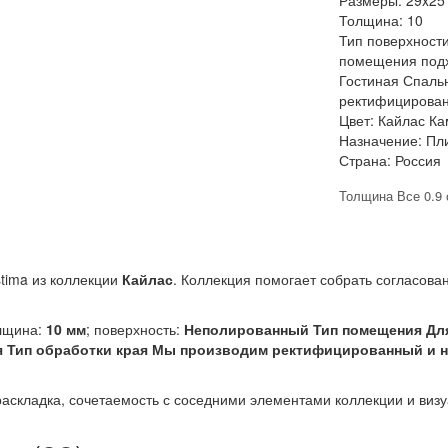
Размеры:
29x25
Толщина:
10
Тип поверхности
помещения подх
Гостиная Спаль
ректифицирован
Цвет:
Кайлас К
Назначение:
Пл
Страна:
Россия
Толщина Все 0.9 
tima из коллекции
Кайлас
. Коллекция помогает собрать согласов
олщина:
10 мм
; поверхность:
Неполированный Тип помещения Для
ня Тип обработки края Мы производим ректифицированный и
раскладка, сочетаемость с соседними элементами коллекции и виз