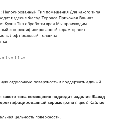
:
Неполированный Тип помещения Для какого типа
одит изделие Фасад Терраса Прихожая Ванная
ня Кухня Тип обработки края Мы производим
ный и неректифицированный керамогранит
амень Лофт Бежевый Толщина
итка
см 1 см 1.1 см
анную отделочную поверхность и поддержать единый
 какого типа помещения подходит изделие Фасад
 неректифицированный керамогранит
; цвет:
Кайлас
уальная цельность поверхности.