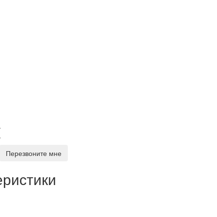
у
у
Перезвоните мне
еристики