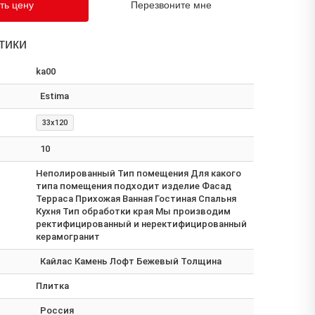
ть цену
Перезвоните мне
тики
ka00
Estima
33x120
10
Неполированный Тип помещения Для какого
типа помещения подходит изделие Фасад
Терраса Прихожая Ванная Гостиная Спальня
Кухня Тип обработки края Мы производим
ректифицированный и неректифицированный
керамогранит
Кайлас Камень Лофт Бежевый Толщина
Плитка
Россия