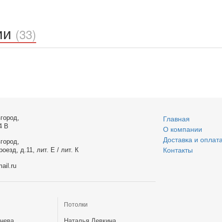
ии
(33)
город,
Главная
4 В
О компании
Доставка и оплат
город,
оезд, д.11, лит. Е / лит. К
Контакты
ail.ru
Потолки
нева
Наталья Левкина