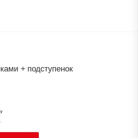
чками + подступенок
су
у