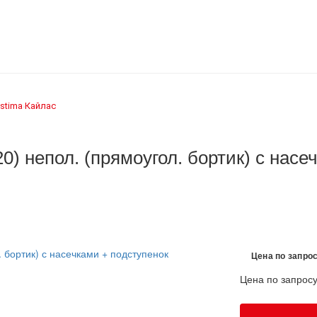
stima
Кайлас
›
0) непол. (прямоугол. бортик) с насе
Цена по запро
Цена по запрос