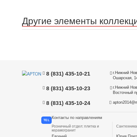
Другие элементы коллекц
г.Нижний Нов
8 (831) 435-10-21
Ошарская, 1
г.Нижний Нов
8 (831) 435-10-23
Восточный пр
8 (831) 435-10-24
apton2014@m
Контакты по направлениям
TEL
Розничный отдел: плитка и
Сантехника
керамогранит
Евгений
Юлия Плет