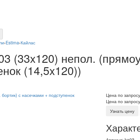
ли
›
Estima
›
Кайлас
03 (33x120) непол. (прямоу
нок (14,5x120))
Цена по запрос
Цена по запрос
Узнать цену
Характ
Артикул:
ka03