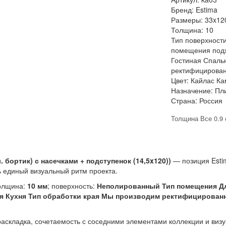
Бренд:
Estima
Размеры:
33x12
Толщина:
10
Тип поверхности
помещения подх
Гостиная Спаль
ректифицирован
Цвет:
Кайлас Ка
Назначение:
Пл
Страна:
Россия
Толщина Все 0.9 
. бортик) с насечками + подступенок (14,5x120))
— позиция Esti
 единый визуальный ритм проекта.
толщина:
10 мм
; поверхность:
Неполированный Тип помещения Дл
ня Кухня Тип обработки края Мы производим ректифицирова
раскладка, сочетаемость с соседними элементами коллекции и виз