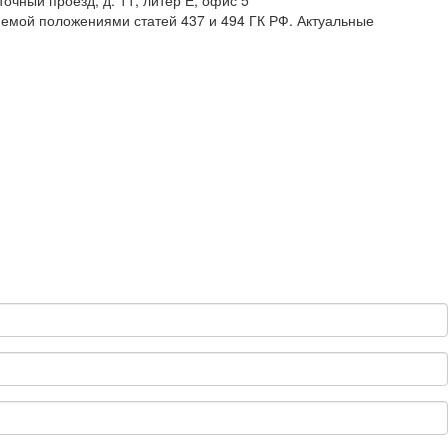
чный проезд, д. 11, литер Е, офис 5
яемой положениями статей 437 и 494 ГК РФ. Актуальные