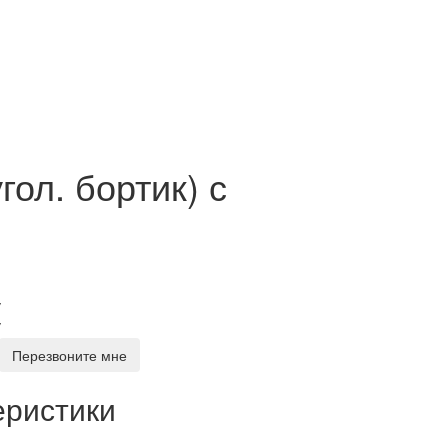
гол. бортик) с
у
у
Перезвоните мне
еристики