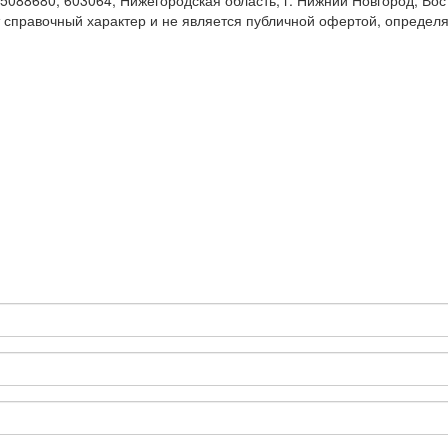
680, 603064, Нижегородская область, г. Нижний Новгород, Восто
т справочный характер и не является публичной офертой, определ