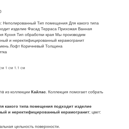
0
:
Неполированный Тип помещения Для какого типа
одит изделие Фасад Терраса Прихожая Ванная
ня Кухня Тип обработки края Мы производим
ный и неректифицированный керамогранит
мень Лофт Коричневый Толщина
итка
см 1 см 1.1 см
ma из коллекции
Кайлас
. Коллекция помогает собрать
я какого типа помещения подходит изделие
нный и неректифицированный керамогранит
; цвет:
уальная цельность поверхности.