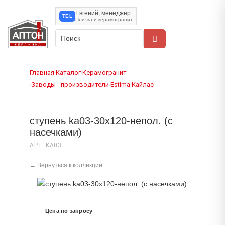
Евгений, менеджер
TEL
Плитка и керамогранит
Главная
Каталог
Керамогранит
›
›
Заводы - производители
Estima
Кайлас
›
›
›
ступень ka03-30x120-непол. (с
насечками)
АРТ. KA03
← Вернуться к коллекции
Цена по запросу