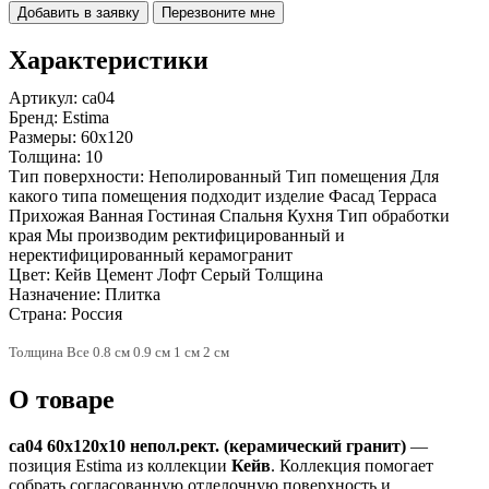
Добавить в заявку
Перезвоните мне
Характеристики
Артикул:
ca04
Бренд:
Estima
Размеры:
60x120
Толщина:
10
Тип поверхности:
Неполированный Тип помещения Для
какого типа помещения подходит изделие Фасад Терраса
Прихожая Ванная Гостиная Спальня Кухня Тип обработки
края Мы производим ректифицированный и
неректифицированный керамогранит
Цвет:
Кейв Цемент Лофт Серый Толщина
Назначение:
Плитка
Страна:
Россия
Толщина Все 0.8 см 0.9 см 1 см 2 см
О товаре
ca04 60x120x10 непол.рект. (керамический гранит)
—
позиция Estima из коллекции
Кейв
. Коллекция помогает
собрать согласованную отделочную поверхность и