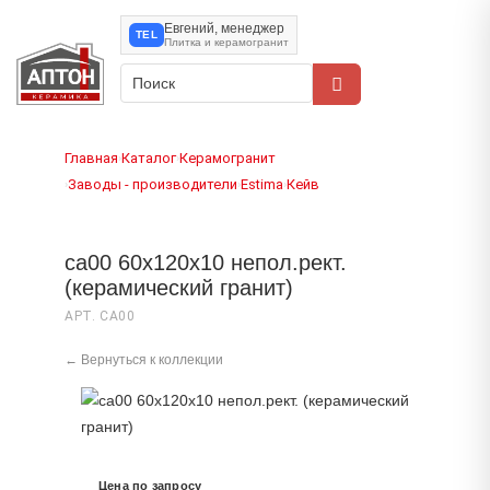
Евгений, менеджер
TEL
Плитка и керамогранит
Главная
Каталог
Керамогранит
›
›
Заводы - производители
Estima
Кейв
›
›
›
ca00 60x120x10 непол.рект.
(керамический гранит)
АРТ. CA00
← Вернуться к коллекции
Цена по запросу