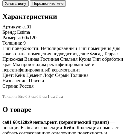
Узнать цену
Перезвоните мне
Характеристики
Артикул:
ca01
Бренд:
Estima
Размеры:
60x120
Толщина:
9
Тип поверхности:
Неполированный Тип помещения Для
какого типа помещения подходит изделие Фасад Терраса
Прихожая Ванная Гостиная Спальня Кухня Тип обработки
края Мы производим ректифицированный и
неректифицированный керамогранит
Цвет:
Кейв Цемент Лофт Серый Толщина
Назначение:
Плитка
Страна:
Россия
Толщина Все 0.8 см 0.9 см 1 см 2 см
О товаре
ca01 60x120x9 непол.рект. (керамический гранит)
—
позиция Estima из коллекции
Кейв
. Коллекция помогает
собрать согласованную отделочную поверхность и