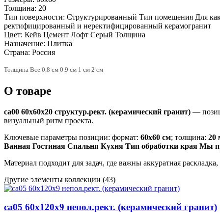
Толщина:
20
Тип поверхности:
Структурированный Тип помещения Для како
ректифицированный и неректифицированный керамогранит
Цвет:
Кейв Цемент Лофт Серый Толщина
Назначение:
Плитка
Страна:
Россия
Толщина Все 0.8 см 0.9 см 1 см 2 см
О товаре
ca00 60x60x20 структур.рект. (керамический гранит)
— позиц
визуальный ритм проекта.
Ключевые параметры позиции: формат:
60x60 см
; толщина:
20
Ванная Гостиная Спальня Кухня Тип обработки края Мы 
Материал подходит для задач, где важны аккуратная раскладка
Другие элементы коллекции
(43)
ca05 60x120x9 непол.рект. (керамический гранит)