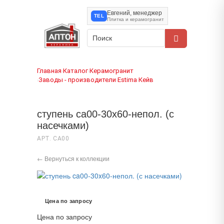
Евгений, менеджер
TEL
Плитка и керамогранит
Главная
Каталог
Керамогранит
›
›
Заводы - производители
Estima
Кейв
›
›
›
ступень ca00-30x60-непол. (с
насечками)
АРТ. CA00
← Вернуться к коллекции
Цена по запросу
Цена по запросу