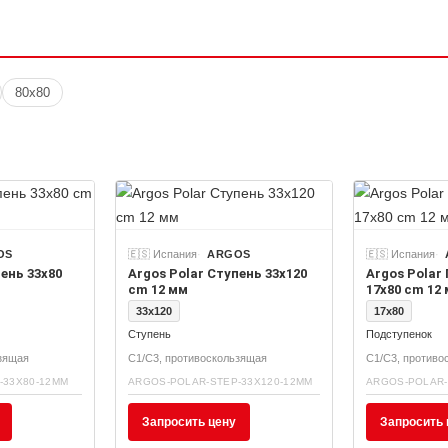
80x80
OS
🇪🇸 Испания
ARGOS
🇪🇸 Испания
пень 33x80
Argos Polar Ступень 33x120
Argos Polar
cm 12 мм
17x80 cm 12
33x120
17x80
Ступень
Подступенок
ьзящая
C1/C3, противоскользящая
C1/C3, противо
-33X80-12MM
ARGOS-POLAR-STEP-33X120-12MM
ARGOS-POLAR-
Запросить цену
Запросить 