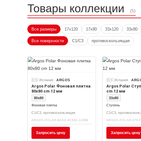
Товары коллекции
(5)
Все размеры
17x120
17x80
33x120
33x80
Все поверхности
C1/C3
противоскользящая
🇪🇸 Испания
ARGOS
🇪🇸 Испания
ARG
Argos Polar Фоновая плитка
Argos Polar Сту
80x80 cm 12 мм
cm 12 мм
80x80
33x80
Фоновая плитка
Ступень
C1/C3, противоскользящая
C1/C3, противоскол
ARGOS-POLAR-BASE-80X80-12MM
ARGOS-POLAR-STEP
Запросить цену
Запросить цену