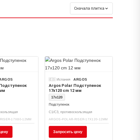
Сначала плитка
ARGOS
🇪🇸 Испания
ARGOS
 Подступенок
Argos Polar Подступенок
 мм
17x120 cm 12 мм
17x120
Подступенок
скользящая
C1/C3, противоскользящая
RISER-17X80-12MM
ARGOS-POLAR-RISER-17X120-12MM
цену
Запросить цену