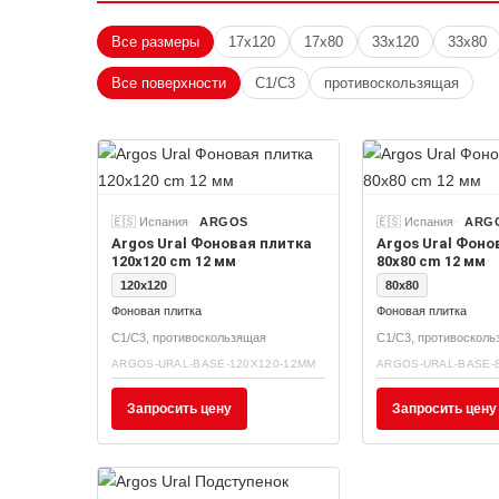
Все размеры
17x120
17x80
33x120
33x80
Все поверхности
C1/C3
противоскользящая
🇪🇸 Испания
ARGOS
🇪🇸 Испания
ARG
Argos Ural Фоновая плитка
Argos Ural Фоно
120x120 cm 12 мм
80x80 cm 12 мм
120x120
80x80
Фоновая плитка
Фоновая плитка
C1/C3, противоскользящая
C1/C3, противоскол
ARGOS-URAL-BASE-120X120-12MM
ARGOS-URAL-BASE-
Запросить цену
Запросить цену