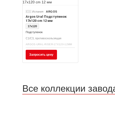
🇪🇸 Испания
ARGOS
Argos Ural Подступенок
17x120 cm 12 мм
17x120
Подступенок
C1/C3, противоскользящая
ARGOS-URAL-RISER-17X120-12MM
Запросить цену
Все коллекции завод