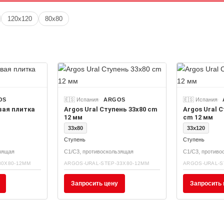
120x120
80x80
OS
🇪🇸 Испания
ARGOS
🇪🇸 Испания
вая плитка
Argos Ural Ступень 33x80 cm
Argos Ural 
12 мм
cm 12 мм
33x80
33x120
Ступень
Ступень
ьзящая
C1/C3, противоскользящая
C1/C3, противо
80X80-12MM
ARGOS-URAL-STEP-33X80-12MM
ARGOS-URAL-S
Запросить цену
Запросить 