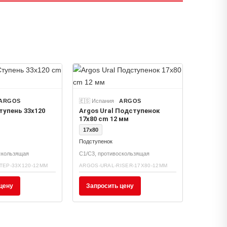
ARGOS
🇪🇸 Испания
ARGOS
Ступень 33x120
Argos Ural Подступенок
17x80 cm 12 мм
17x80
Подступенок
скользящая
C1/C3, противоскользящая
TEP-33X120-12MM
ARGOS-URAL-RISER-17X80-12MM
цену
Запросить цену