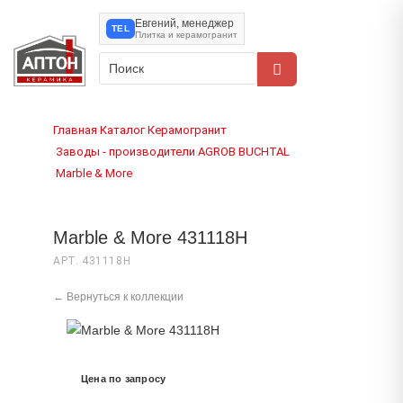
Евгений, менеджер
TEL
Плитка и керамогранит
Главная
Каталог
Керамогранит
›
›
Заводы - производители
AGROB BUCHTAL
›
›
Marble & More
›
Marble & More 431118H
АРТ. 431118H
← Вернуться к коллекции
Цена по запросу