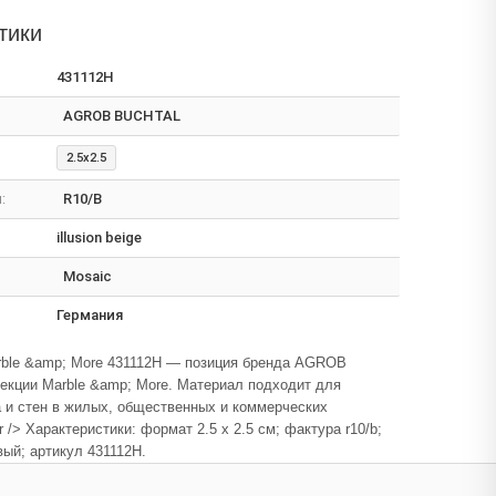
тики
431112H
AGROB BUCHTAL
2.5x2.5
:
R10/B
illusion beige
Mosaic
Германия
rble &amp; More 431112H — позиция бренда AGROB
екции Marble &amp; More. Материал подходит для
 и стен в жилых, общественных и коммерческих
 /> Характеристики: формат 2.5 x 2.5 см; фактура r10/b;
евый; артикул 431112H.