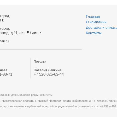
город,
Главная
4 В
О компании
Доставка и оплат
город,
оезд, д.11, лит. Е / лит. К
Контакты
ail.ru
Потолки
нева
Наталья Левкина
1-99-71
+7 920 025-63-44
нальных данных
Cookie-policy
Реквизиты
жегородская область, г. Нижний Новгород, Восточный проезд, д. 11, литер Е, офис 
актер и не является публичной офертой, определяемой положениями статей 437 и 494