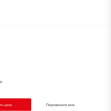
су
у
ть цену
Перезвоните мне