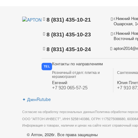
г.Нижний Нов
8 (831) 435-10-21
Ошарская, 1
г.Нижний Нов
8 (831) 435-10-23
Восточный пр
8 (831) 435-10-24
apton2014@m
Контакты по направлениям
TEL
Розничный отдел: плитка и
Сантехника
керамогранит
Евгений
Юлия Плет
+7 920 065-57-25
+7 910 87
✦
Дзен
Rutube
Согласие на обработку персональных данных
Политика обработки персо
ООО "АПТОН ИНВЕСТ", ИНН 5258140386, ОГРН 1175275088680, 603064, Ни
Информация о товарах, наличии и ценах на сайте носит справочный хар
© Аптон, 2026г. Все права защищены