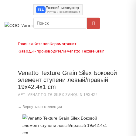
Евгений, менеджер
TEL
Плитка и керамогранит
Главная
Каталог
Керамогранит
›
›
Заводы - производители
Venatto
Texture Grain
›
›
›
Venatto Texture Grain Silex Боковой
элемент ступени левый/правый
19x42.4x1 cm
АРТ. VENATTO-TG-SILEX-ZANQUIN-19X424
← Вернуться к коллекции