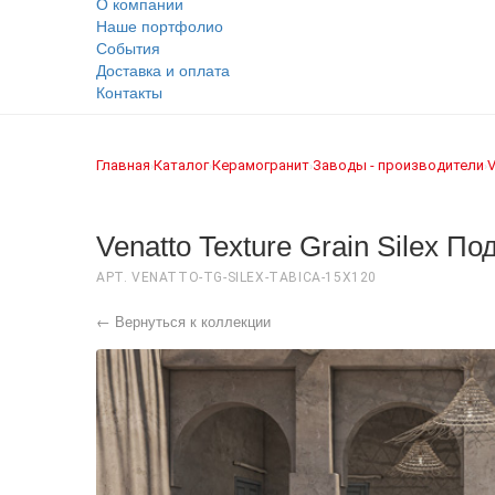
О компании
Наше портфолио
События
Доставка и оплата
Контакты
Главная
Каталог
Керамогранит
Заводы - производители
V
›
›
›
›
Venatto Texture Grain Silex П
АРТ. VENATTO-TG-SILEX-TABICA-15X120
← Вернуться к коллекции