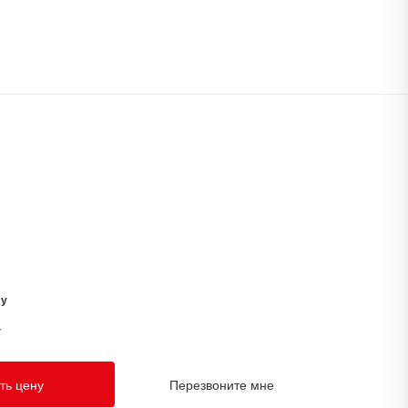
су
у
ть цену
Перезвоните мне