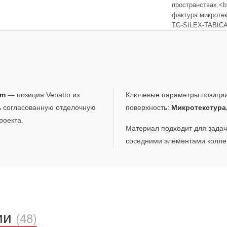
пространствах.<b
фактура микротек
TG-SILEX-TABICA
cm
— позиция Venatto из
Ключевые параметры позици
ь согласованную отделочную
поверхность:
Микротекстура
роекта.
Материал подходит для задач,
соседними элементами коллек
ии
(48)