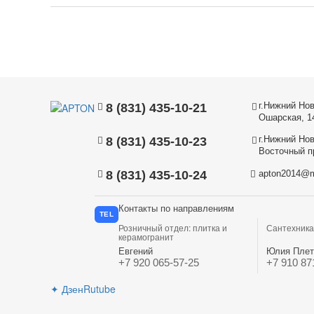
г.Нижний Нов
8 (831) 435-10-21
Ошарская, 1
г.Нижний Нов
8 (831) 435-10-23
Восточный пр
8 (831) 435-10-24
apton2014@m
Контакты по направлениям
TEL
Розничный отдел: плитка и
Сантехника
керамогранит
Евгений
Юлия Плет
+7 920 065-57-25
+7 910 87
✦
Дзен
Rutube