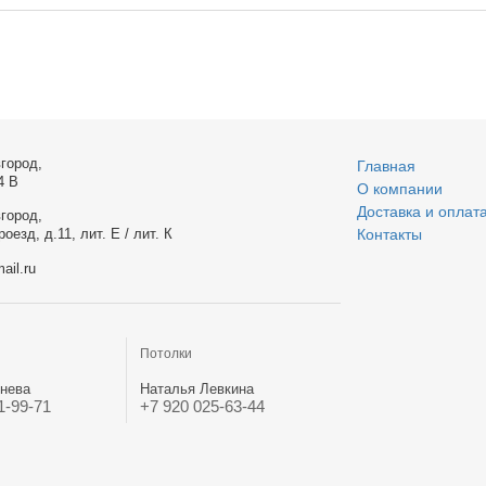
город,
Главная
4 В
О компании
Доставка и оплат
город,
оезд, д.11, лит. Е / лит. К
Контакты
ail.ru
Потолки
нева
Наталья Левкина
1-99-71
+7 920 025-63-44