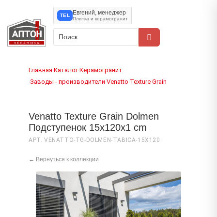
Евгений, менеджер
TEL
Плитка и керамогранит
Главная
Каталог
Керамогранит
›
›
Заводы - производители
Venatto
Texture Grain
›
›
›
Venatto Texture Grain Dolmen
Подступенок 15x120x1 cm
АРТ. VENATTO-TG-DOLMEN-TABICA-15X120
← Вернуться к коллекции