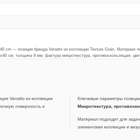
x40 cm — позиция бренда Venatto из коллекции Texture Grain. Материал
т 8x40 см; толщина 9 мм; фактура микротекстура, противоскользящая;
ция Venatto из коллекции
Ключевые параметры позици
лочную поверхность и
Микротекстура, противоск
Материал подходит для задач,
элементами коллекции и визу