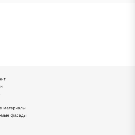
нит
си
а
е материалы
емые фасады