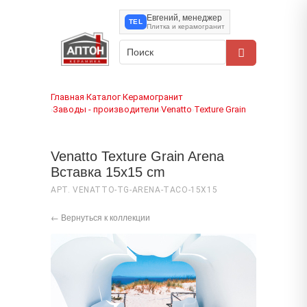
Евгений, менеджер
TEL
Плитка и керамогранит
Главная
Каталог
Керамогранит
›
›
Заводы - производители
Venatto
Texture Grain
›
›
›
Venatto Texture Grain Arena
Вставка 15x15 cm
АРТ. VENATTO-TG-ARENA-TACO-15X15
← Вернуться к коллекции