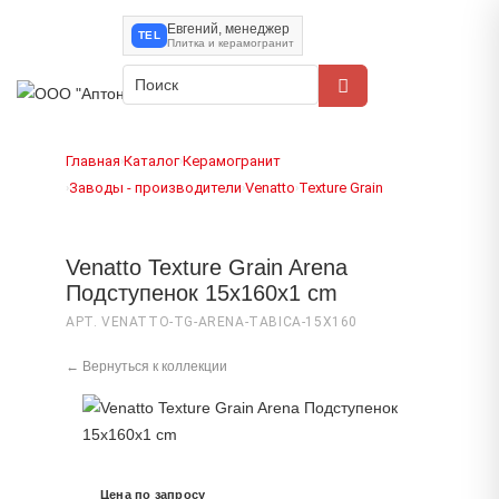
Евгений, менеджер
TEL
Плитка и керамогранит
Главная
Каталог
Керамогранит
›
›
Заводы - производители
Venatto
Texture Grain
›
›
›
Venatto Texture Grain Arena
Подступенок 15x160x1 cm
АРТ. VENATTO-TG-ARENA-TABICA-15X160
← Вернуться к коллекции
Цена по запросу