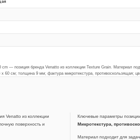
щая
60 cm — позиция бренда Venatto из коллекции Texture Grain. Материал 
 8 x 60 см; толщина 9 мм; фактура микротекстура, противоскользящая
я Venatto из коллекции
Ключевые параметры позици
лочную поверхность и
Микротекстура, противоск
Материал подходит для задач,