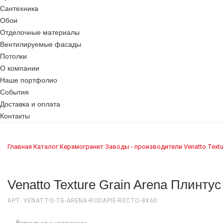
Сантехника
Обои
Отделочные материалы
Вентилируемые фасады
Потолки
О компании
Наше портфолио
События
Доставка и оплата
Контакты
Главная
Каталог
Керамогранит
Заводы - производители
Venatto
Textu
›
›
›
›
›
Venatto Texture Grain Arena Плинту
АРТ. VENATTO-TG-ARENA-RODAPIE-RECTO-8X60