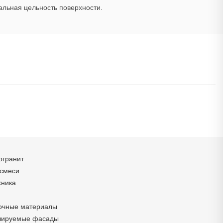
альная цельность поверхности.
огранит
 смеси
хника
очные материалы
лируемые фасады