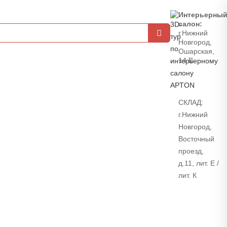
Интерьерны
салон:
г.Нижний
Новгород,
Ошарская,
14 В
СКЛАД:
г.Нижний
Новгород,
Восточный
проезд,
д.11, лит. Е /
лит. К