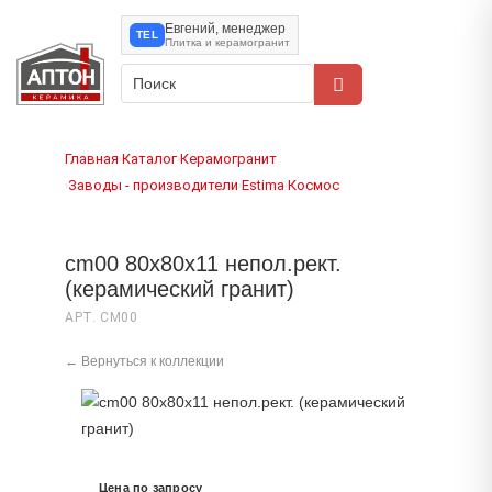
Евгений, менеджер
TEL
Плитка и керамогранит
Главная
Каталог
Керамогранит
›
›
Заводы - производители
Estima
Космос
›
›
›
cm00 80x80x11 непол.рект.
(керамический гранит)
АРТ. CM00
← Вернуться к коллекции
Цена по запросу