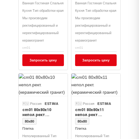
Ванная Гостиная Спальня
Ванная Гостиная Спальня
Кухня Тип обработки края
Кухня Тип обработки края
Мы производим
Мы производим
ректифицированный и
ректифицированный и
неректифицированный
неректифицированный
керамогранит
керамогранит
cm01
cm01
Запросить цену
Запросить цену
🇷🇺 Россия
ESTIMA
🇷🇺 Россия
ESTIMA
cm01 80x80x10
cm01 80x80x11
непол.рект.
непол.рект.
(керамический
(керамический
80x80
80x80
гранит)
гранит)
Плитка
Плитка
Неполированный Тип
Неполированный Тип