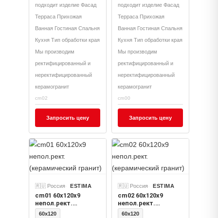
подходит изделие Фасад
подходит изделие Фасад
Терраса Прихожая
Терраса Прихожая
Ванная Гостиная Спальня
Ванная Гостиная Спальня
Кухня Тип обработки края
Кухня Тип обработки края
Мы производим
Мы производим
ректифицированный и
ректифицированный и
неректифицированный
неректифицированный
керамогранит
керамогранит
cm02
cm00
Запросить цену
Запросить цену
🇷🇺 Россия
ESTIMA
🇷🇺 Россия
ESTIMA
cm01 60x120x9
cm02 60x120x9
непол.рект.
непол.рект.
(керамический
(керамический
60x120
60x120