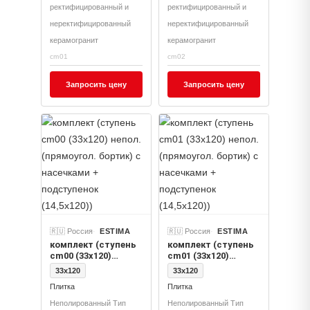
ректифицированный и
ректифицированный и
неректифицированный
неректифицированный
керамогранит
керамогранит
cm01
cm02
Запросить цену
Запросить цену
🇷🇺 Россия
ESTIMA
🇷🇺 Россия
ESTIMA
комплект (ступень
комплект (ступень
cm00 (33x120)
cm01 (33x120)
непол. (прямоугол.
непол. (прямоугол.
33x120
33x120
бортик) с
бортик) с
Плитка
Плитка
насечками +
насечками +
подступенок
подступенок
Неполированный Тип
Неполированный Тип