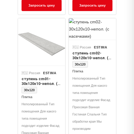
Запросить цену
Запросить цену
🇷🇺 Россия
ESTIMA
ступень cm02-
30x120x10-непол. (с
насечками)
30x120
Плитка
🇷🇺 Россия
ESTIMA
ступень cm01-
Неполированный Тип
30x120x10-непол. (с
помещения Для какого
насечками)
30x120
типа помещения
Плитка
подходит изделие Фасад
Неполированный Тип
Прихожая Ванная
помещения Для какого
Гостиная Спальня Тип
типа помещения
обработки края Мы
подходит изделие Фасад
производим
Прихожая Ванная