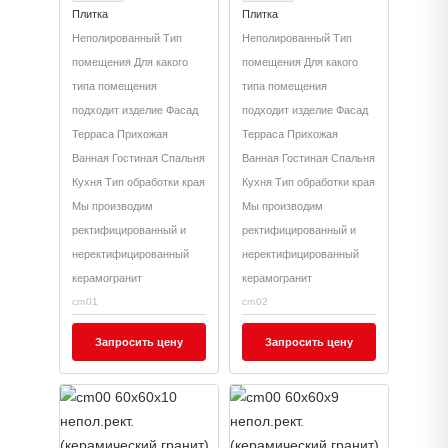
гранит)
гранит)
Плитка
Плитка
Неполированный Тип
Неполированный Тип
помещения Для какого
помещения Для какого
типа помещения
типа помещения
подходит изделие Фасад
подходит изделие Фасад
Терраса Прихожая
Терраса Прихожая
Ванная Гостиная Спальня
Ванная Гостиная Спальня
Кухня Тип обработки края
Кухня Тип обработки края
Мы производим
Мы производим
ректифицированный и
ректифицированный и
неректифицированный
неректифицированный
керамогранит
керамогранит
cm01
cm02
Запросить цену
Запросить цену