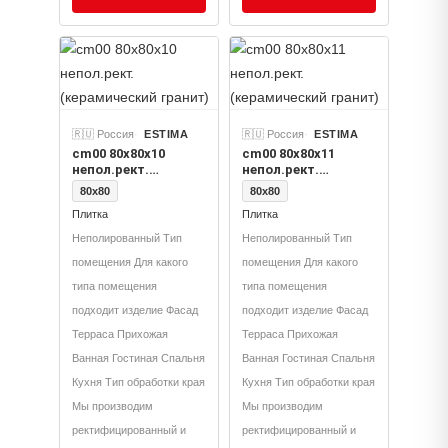
🇷🇺 Россия
ESTIMA
🇷🇺 Россия
ESTIMA
cm00 80x80x10
cm00 80x80x11
непол.рект.
непол.рект.
(керамический
(керамический
80x80
80x80
гранит)
гранит)
Плитка
Плитка
Неполированный Тип
Неполированный Тип
помещения Для какого
помещения Для какого
типа помещения
типа помещения
подходит изделие Фасад
подходит изделие Фасад
Терраса Прихожая
Терраса Прихожая
Ванная Гостиная Спальня
Ванная Гостиная Спальня
Кухня Тип обработки края
Кухня Тип обработки края
Мы производим
Мы производим
ректифицированный и
ректифицированный и