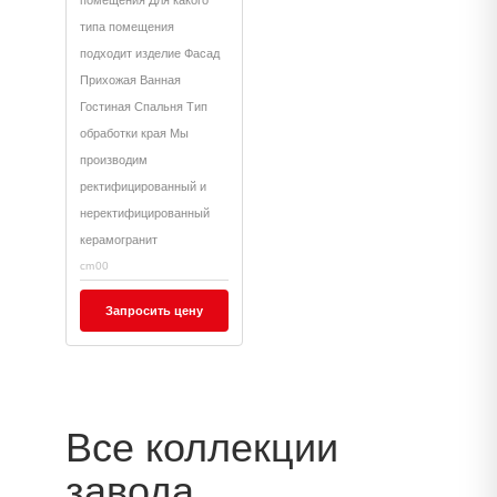
помещения Для какого
типа помещения
подходит изделие Фасад
Прихожая Ванная
Гостиная Спальня Тип
обработки края Мы
производим
ректифицированный и
неректифицированный
керамогранит
cm00
Запросить цену
Все коллекции
завода