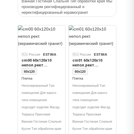
Дизайн Модерн Белый Толщина
Ванная Гостиная Спальня Тип обработки края Мы
производим ректифицированный и
неректифицированный керамогранит
🇷🇺 Россия
ESTIMA
🇷🇺 Россия
ESTIMA
cm00 60x120x10
cm01 60x120x10
непол.рект.
непол.рект.
(керамический
(керамический
60x120
60x120
гранит)
гранит)
Плитка
Плитка
Неполированный Тип
Неполированный Тип
помещения Для какого
помещения Для какого
типа помещения
типа помещения
подходит изделие Фасад
подходит изделие Фасад
Терраса Прихожая
Терраса Прихожая
Ванная Гостиная Спальня
Ванная Гостиная Спальня
Кухня Тип обработки края
Кухня Тип обработки края