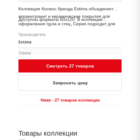
Коллекция Космос бренда Estima объединяет
керамогранит и керамические покрытия для
Доступны форматы 60x120. В коллекции
оформления пола и стен. Серия подходит для
представлено 3 товара. Наличие, цену и сроки
жилых интерьеров, общественных пространств и
поставки уточняйте у менеджера «Аптон».
Производитель
коммерческих проектов.
Estima
Страна
Россия
Смотреть 27 товаров
Размеры
60x120, 80x80, 60x60, 7x60, 33x120, 30x120
Запросить цену
Поверхность
Неполированный Тип помещения Для какого типа
Ниже - 27 товаров коллекции
помещения подходит изделие Фасад Терраса
Прихожая Ванная Гостиная Спальня Кухня Тип
обработки края Мы производим
ректифицированный и неректифицированный
Товары коллекции
керамогранит, Неполированный Тип помещения