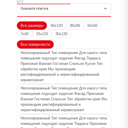
(27)
Для какого типа помещения подходит изделие
Сначала плитка
Фасад Прихожая Ванная Гостиная Спальня Тип
обработки края Мы производим
ректифицированный и неректифицированный
Все размеры
60x120
80x80
60x60
керамогранит, Неполированный Тип помещения
7x60
33x120
30x120
Для какого типа помещения подходит изделие
Терраса Прихожая Ванная Гостиная Спальня Тип
Все поверхности
обработки края Мы производим
Неполированный Тип помещения Для какого типа
ректифицированный и неректифицированный
помещения подходит изделие Фасад Терраса
Прихожая Ванная Гостиная Спальня Кухня Тип
керамогранит
обработки края Мы производим
Толщина
ректифицированный и неректифицированный
керамогранит
9, 10, 11
Неполированный Тип помещения Для какого типа
Применение
помещения подходит изделие Фасад Прихожая
Плитка
Ванная Гостиная Спальня Тип обработки края Мы
производим ректифицированный и
Цвет
неректифицированный керамогранит
Космос Дизайн Модерн Бежевый Толщина,
Неполированный Тип помещения Для какого типа
Космос Дизайн Модерн Серый Толщина, Космос
помещения подходит изделие Терраса Прихожая