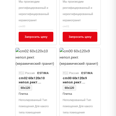
Мы производим
Мы производим
ректифицированный и
ректифицированный и
неректифицированный
неректифицированный
керамогранит
керамогранит
cm00
cm01
Запросить цену
Запросить цену
🇷🇺 Россия
ESTIMA
🇷🇺 Россия
ESTIMA
cm02 60x120x10
cm00 60x120x9
непол.рект.
непол.рект.
(керамический
(керамический
60x120
60x120
гранит)
гранит)
Плитка
Плитка
Неполированный Тип
Неполированный Тип
помещения Для какого
помещения Для какого
типа помещения
типа помещения