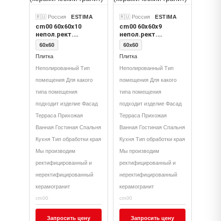
🇷🇺 Россия
ESTIMA
🇷🇺 Россия
ESTIMA
cm00 60x60x10
cm00 60x60x9
непол.рект.
непол.рект.
(керамический
(керамический
60x60
60x60
гранит)
гранит)
Плитка
Плитка
Неполированный Тип
Неполированный Тип
помещения Для какого
помещения Для какого
типа помещения
типа помещения
подходит изделие Фасад
подходит изделие Фасад
Терраса Прихожая
Терраса Прихожая
Ванная Гостиная Спальня
Ванная Гостиная Спальня
Кухня Тип обработки края
Кухня Тип обработки края
Мы производим
Мы производим
ректифицированный и
ректифицированный и
неректифицированный
неректифицированный
керамогранит
керамогранит
cm00
cm00
Запросить цену
Запросить цену