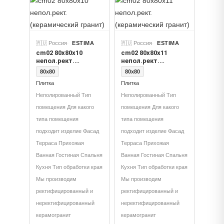
🇷🇺 Россия
ESTIMA
🇷🇺 Россия
ESTIMA
cm02 80x80x10
cm02 80x80x11
непол.рект.
непол.рект.
(керамический
(керамический
80x80
80x80
гранит)
гранит)
Плитка
Плитка
Неполированный Тип
Неполированный Тип
помещения Для какого
помещения Для какого
типа помещения
типа помещения
подходит изделие Фасад
подходит изделие Фасад
Терраса Прихожая
Терраса Прихожая
Ванная Гостиная Спальня
Ванная Гостиная Спальня
Кухня Тип обработки края
Кухня Тип обработки края
Мы производим
Мы производим
ректифицированный и
ректифицированный и
неректифицированный
неректифицированный
керамогранит
керамогранит