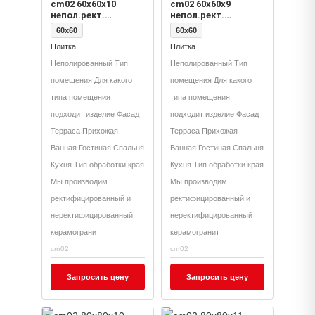
cm02 60x60x10
cm02 60x60x9
непол.рект.
непол.рект.
(керамический
(керамический
60x60
60x60
гранит)
гранит)
Плитка
Плитка
Неполированный Тип
Неполированный Тип
помещения Для какого
помещения Для какого
типа помещения
типа помещения
подходит изделие Фасад
подходит изделие Фасад
Терраса Прихожая
Терраса Прихожая
Ванная Гостиная Спальня
Ванная Гостиная Спальня
Кухня Тип обработки края
Кухня Тип обработки края
Мы производим
Мы производим
ректифицированный и
ректифицированный и
неректифицированный
неректифицированный
керамогранит
керамогранит
cm02
cm02
Запросить цену
Запросить цену