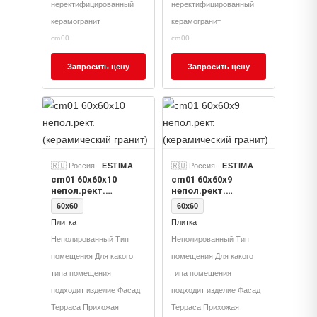
неректифицированный
неректифицированный
керамогранит
керамогранит
cm00
cm00
Запросить цену
Запросить цену
🇷🇺 Россия
ESTIMA
🇷🇺 Россия
ESTIMA
cm01 60x60x10
cm01 60x60x9
непол.рект.
непол.рект.
(керамический
(керамический
60x60
60x60
гранит)
гранит)
Плитка
Плитка
Неполированный Тип
Неполированный Тип
помещения Для какого
помещения Для какого
типа помещения
типа помещения
подходит изделие Фасад
подходит изделие Фасад
Терраса Прихожая
Терраса Прихожая