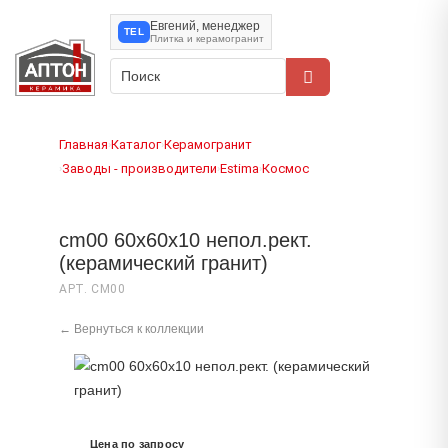
Евгений, менеджер
TEL
Плитка и керамогранит
Главная
Каталог
Керамогранит
›
›
Заводы - производители
Estima
Космос
›
›
›
cm00 60x60x10 непол.рект.
(керамический гранит)
АРТ. CM00
← Вернуться к коллекции
Цена по запросу