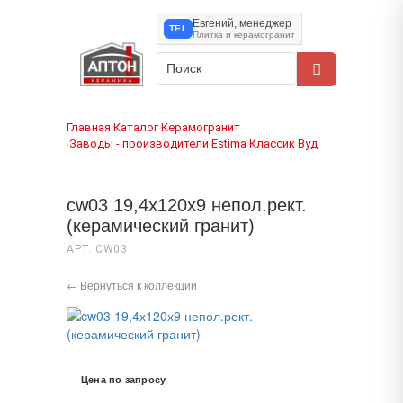
Евгений, менеджер
TEL
Плитка и керамогранит
Главная
Каталог
Керамогранит
›
›
Заводы - производители
Estima
Классик Вуд
›
›
›
cw03 19,4х120х9 непол.рект.
(керамический гранит)
АРТ. CW03
← Вернуться к коллекции
Цена по запросу