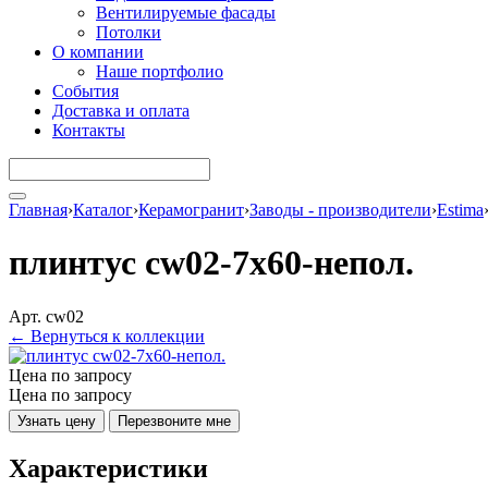
Вентилируемые фасады
Потолки
О компании
Наше портфолио
События
Доставка и оплата
Контакты
Главная
›
Каталог
›
Керамогранит
›
Заводы - производители
›
Estima
плинтус cw02-7x60-непол.
Арт. cw02
← Вернуться к коллекции
Цена по запросу
Цена по запросу
Узнать цену
Перезвоните мне
Характеристики