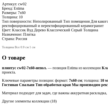
Артикул:
cw02
Бренд:
Estima
Размеры:
7x60
Толщина:
10
Тип поверхности:
Неполированный Тип помещения Для какого
ректифицированный и неректифицированный керамогранит
Цвет:
Классик Вуд Дерево Классический Серый Толщина
Назначение:
Плитка
Страна:
Россия
Толщина Все 0.9 см 1 см
О товаре
плинтус cw02-7x60-непол.
— позиция Estima из коллекции
Кла
проекта.
Ключевые параметры позиции: формат:
7x60 см
; толщина:
10 
Гостиная Спальня Тип обработки края Мы производим ре
Материал подходит для задач, где важны аккуратная раскладка
Другие элементы коллекции
(18)