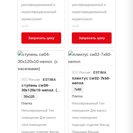
ректифицированный и
ректифицированный и
неректифицированный
неректифицированный
керамогранит
керамогранит
cw02
cw03
Запросить цену
Запросить цену
🇷🇺 Россия
ESTIMA
плинтус cw02-7x60-
🇷🇺 Россия
ESTIMA
непол.
ступень cw04-
7x60
30x120x10-непол. (с
насечками)
Плитка
30x120
Плитка
Неполированный Тип
Неполированный Тип
помещения Для какого
помещения Для какого
типа помещения
типа помещения
подходит изделие Фасад
подходит изделие Фасад
Прихожая Ванная