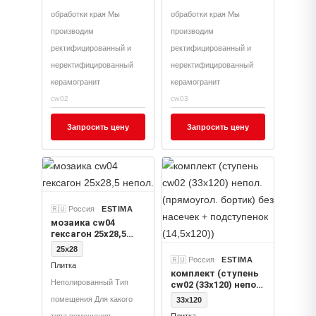
обработки края Мы
обработки края Мы
производим
производим
ректифицированный и
ректифицированный и
неректифицированный
неректифицированный
керамогранит
керамогранит
cw02
cw03
Запросить цену
Запросить цену
🇷🇺 Россия
ESTIMA
мозаика cw04
гексагон 25x28,5
непол.
25x28
🇷🇺 Россия
ESTIMA
Плитка
комплект (ступень
Неполированный Тип
cw02 (33x120) непол.
(прямоугол.
помещения Для какого
33x120
бортик) без насечек