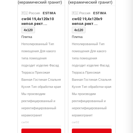
🇷🇺 Россия
ESTIMA
🇷🇺 Россия
ESTIMA
cw04 19,4х120х10
cw02 19,4х120х9
непол.рект.
непол.рект.
(керамический
(керамический
4x120
4x120
гранит)
гранит)
Плитка
Плитка
Неполированный Тип
Неполированный Тип
помещения Для какого
помещения Для какого
типа помещения
типа помещения
подходит изделие Фасад
подходит изделие Фасад
Терраса Прихожая
Терраса Прихожая
Ванная Гостиная Спальня
Ванная Гостиная Спальня
Кухня Тип обработки края
Кухня Тип обработки края
Мы производим
Мы производим
ректифицированный и
ректифицированный и
неректифицированный
неректифицированный
керамогранит
керамогранит
cw04
cw02