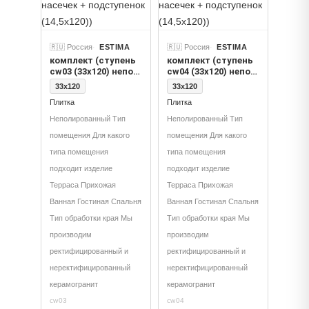
🇷🇺 Россия
ESTIMA
🇷🇺 Россия
ESTIMA
комплект (ступень
комплект (ступень
cw03 (33x120) непол.
cw04 (33x120) непол.
(прямоугол.
(прямоугол.
33x120
33x120
бортик) без насечек
бортик) без насечек
Плитка
Плитка
+ подступенок
+ подступенок
(14,5x120))
(14,5x120))
Неполированный Тип
Неполированный Тип
помещения Для какого
помещения Для какого
типа помещения
типа помещения
подходит изделие
подходит изделие
Терраса Прихожая
Терраса Прихожая
Ванная Гостиная Спальня
Ванная Гостиная Спальня
Тип обработки края Мы
Тип обработки края Мы
производим
производим
ректифицированный и
ректифицированный и
неректифицированный
неректифицированный
керамогранит
керамогранит
cw03
cw04