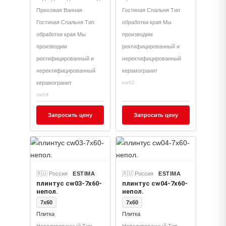
Прихожая Ванная
Гостиная Спальня Тип
Гостиная Спальня Тип
обработки края Мы
обработки края Мы
производим
производим
ректифицированный и
ректифицированный и
неректифицированный
неректифицированный
керамогранит
керамогранит
cw02
cw04
Запросить цену
Запросить цену
🇷🇺 Россия
ESTIMA
🇷🇺 Россия
ESTIMA
плинтус cw03-7x60-
плинтус cw04-7x60-
непол.
непол.
7x60
7x60
Плитка
Плитка