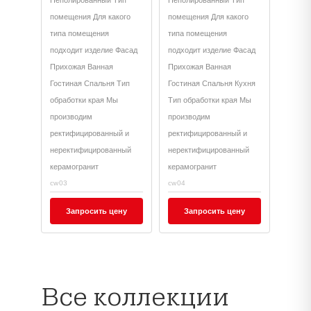
Неполированный Тип
Неполированный Тип
помещения Для какого
помещения Для какого
типа помещения
типа помещения
подходит изделие Фасад
подходит изделие Фасад
Прихожая Ванная
Прихожая Ванная
Гостиная Спальня Тип
Гостиная Спальня Кухня
обработки края Мы
Тип обработки края Мы
производим
производим
ректифицированный и
ректифицированный и
неректифицированный
неректифицированный
керамогранит
керамогранит
cw03
cw04
Запросить цену
Запросить цену
Все коллекции