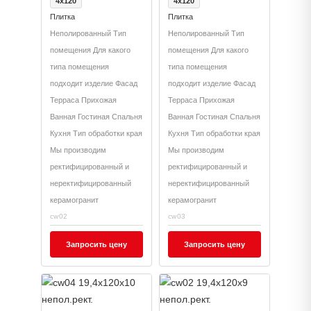
4x120
4x120
гранит)
гранит)
Плитка
Плитка
Неполированный Тип
Неполированный Тип
помещения Для какого
помещения Для какого
типа помещения
типа помещения
подходит изделие Фасад
подходит изделие Фасад
Терраса Прихожая
Терраса Прихожая
Ванная Гостиная Спальня
Ванная Гостиная Спальня
Кухня Тип обработки края
Кухня Тип обработки края
Мы производим
Мы производим
ректифицированный и
ректифицированный и
неректифицированный
неректифицированный
керамогранит
керамогранит
cw02
cw03
Запросить цену
Запросить цену