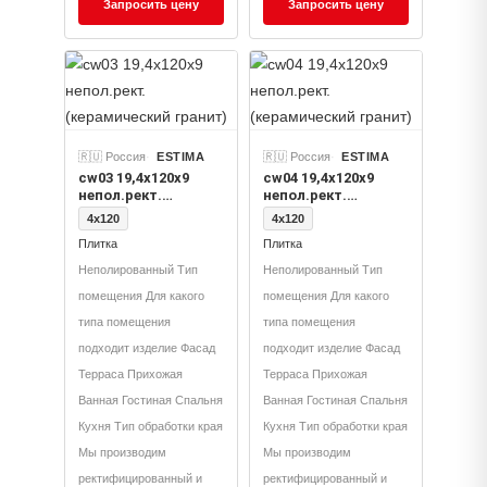
Запросить цену
Запросить цену
🇷🇺 Россия
ESTIMA
🇷🇺 Россия
ESTIMA
cw03 19,4х120х9
cw04 19,4х120х9
непол.рект.
непол.рект.
(керамический
(керамический
4x120
4x120
гранит)
гранит)
Плитка
Плитка
Неполированный Тип
Неполированный Тип
помещения Для какого
помещения Для какого
типа помещения
типа помещения
подходит изделие Фасад
подходит изделие Фасад
Терраса Прихожая
Терраса Прихожая
Ванная Гостиная Спальня
Ванная Гостиная Спальня
Кухня Тип обработки края
Кухня Тип обработки края
Мы производим
Мы производим
ректифицированный и
ректифицированный и