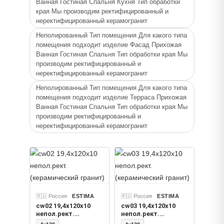
Ванная Гостиная Спальня Кухня Тип обработки
края Мы производим ректифицированный и
Толщина
неректифицированный керамогранит
9, 10
Неполированный Тип помещения Для какого типа
Применение
помещения подходит изделие Фасад Прихожая
Ванная Гостиная Спальня Тип обработки края Мы
Плитка
производим ректифицированный и
Цвет
неректифицированный керамогранит
Классик Вуд Дерево Классический Бежевый
Неполированный Тип помещения Для какого типа
Толщина, Классик Вуд Дерево Классический
помещения подходит изделие Терраса Прихожая
Ванная Гостиная Спальня Тип обработки края Мы
Серый Толщина
производим ректифицированный и
неректифицированный керамогранит
🇷🇺 Россия
ESTIMA
🇷🇺 Россия
ESTIMA
cw02 19,4х120х10
cw03 19,4х120х10
непол.рект.
непол.рект.
(керамический
(керамический