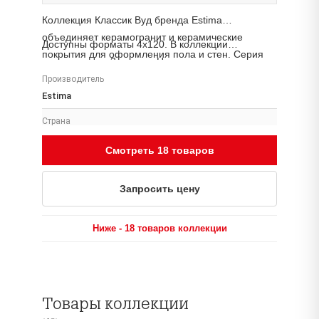
Коллекция Классик Вуд бренда Estima
объединяет керамогранит и керамические
Доступны форматы 4x120. В коллекции
покрытия для оформления пола и стен. Серия
представлено 3 товара. Наличие, цену и сроки
подходит для жилых интерьеров, общественных
поставки уточняйте у менеджера «Аптон».
Производитель
пространств и коммерческих проектов.
Estima
Страна
Россия
Смотреть 18 товаров
Размеры
4x120, 25x28, 7x60, 30x120, 33x120
Запросить цену
Поверхность
Неполированный Тип помещения Для какого типа
Ниже - 18 товаров коллекции
помещения подходит изделие Фасад Терраса
Прихожая Ванная Гостиная Спальня Кухня Тип
обработки края Мы производим
ректифицированный и неректифицированный
Товары коллекции
керамогранит, Неполированный Тип помещения