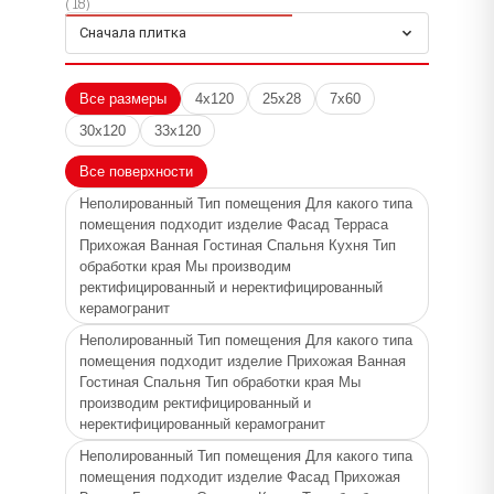
(18)
Для какого типа помещения подходит изделие
Сначала плитка
Прихожая Ванная Гостиная Спальня Тип обработки
края Мы производим ректифицированный и
неректифицированный керамогранит,
Все размеры
4x120
25x28
7x60
Неполированный Тип помещения Для какого типа
30x120
33x120
помещения подходит изделие Фасад Прихожая
Ванная Гостиная Спальня Кухня Тип обработки
Все поверхности
края Мы производим ректифицированный и
Неполированный Тип помещения Для какого типа
неректифицированный керамогранит,
помещения подходит изделие Фасад Терраса
Прихожая Ванная Гостиная Спальня Кухня Тип
Неполированный Тип помещения Для какого типа
обработки края Мы производим
помещения подходит изделие Фасад Прихожая
ректифицированный и неректифицированный
Ванная Гостиная Спальня Тип обработки края Мы
керамогранит
производим ректифицированный и
Неполированный Тип помещения Для какого типа
неректифицированный керамогранит,
помещения подходит изделие Прихожая Ванная
Неполированный Тип помещения Для какого типа
Гостиная Спальня Тип обработки края Мы
производим ректифицированный и
помещения подходит изделие Терраса Прихожая
неректифицированный керамогранит
Ванная Гостиная Спальня Тип обработки края Мы
Неполированный Тип помещения Для какого типа
производим ректифицированный и
помещения подходит изделие Фасад Прихожая
неректифицированный керамогранит