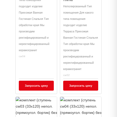
типа помещения
Плитка
+ подступенок
(14,5x120))
подходит изделие
Неполированный Тип
Прихожая Ванная
помещения Для какого
Гостиная Спальня Тип
типа помещения
обработки края Мы
подходит изделие
производим
Терраса Прихожая
ректифицированный и
Ванная Гостиная Спальня
неректифицированный
Тип обработки края Мы
керамогранит
производим
cw04
ректифицированный и
неректифицированный
керамогранит
cw02
Запросить цену
Запросить цену