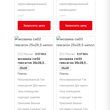
неректифицированный
неректифицированный
керамогранит
керамогранит
cw03
cw04
Запросить цену
Запросить цену
🇷🇺 Россия
ESTIMA
🇷🇺 Россия
ESTIMA
мозаика cw02
мозаика cw03
гексагон 25x28,5
гексагон 25x28,5
непол.
непол.
25x28
25x28
Плитка
Плитка
Неполированный Тип
Неполированный Тип
помещения Для какого
помещения Для какого
типа помещения
типа помещения
подходит изделие
подходит изделие
Прихожая Ванная
Прихожая Ванная
Гостиная Спальня Тип
Гостиная Спальня Тип