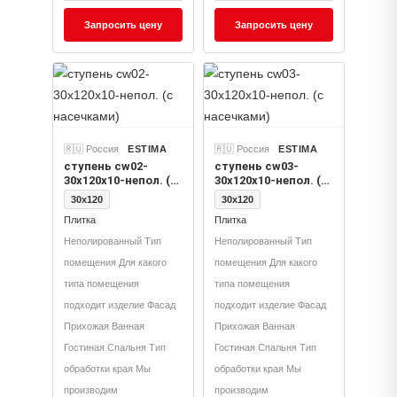
Запросить цену
Запросить цену
🇷🇺 Россия
ESTIMA
🇷🇺 Россия
ESTIMA
ступень cw02-
ступень cw03-
30x120x10-непол. (с
30x120x10-непол. (с
насечками)
насечками)
30x120
30x120
Плитка
Плитка
Неполированный Тип
Неполированный Тип
помещения Для какого
помещения Для какого
типа помещения
типа помещения
подходит изделие Фасад
подходит изделие Фасад
Прихожая Ванная
Прихожая Ванная
Гостиная Спальня Тип
Гостиная Спальня Тип
обработки края Мы
обработки края Мы
производим
производим