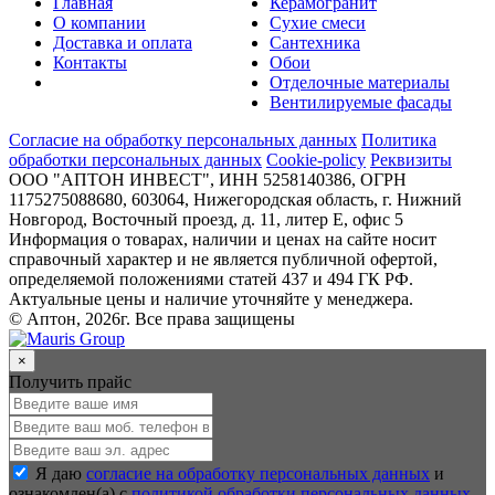
Главная
Керамогранит
О компании
Сухие смеси
Доставка и оплата
Сантехника
Контакты
Обои
Отделочные материалы
Вентилируемые фасады
Согласие на обработку персональных данных
Политика
обработки персональных данных
Cookie-policy
Реквизиты
ООО "АПТОН ИНВЕСТ", ИНН 5258140386, ОГРН
1175275088680, 603064, Нижегородская область, г. Нижний
Новгород, Восточный проезд, д. 11, литер Е, офис 5
Информация о товарах, наличии и ценах на сайте носит
справочный характер и не является публичной офертой,
определяемой положениями статей 437 и 494 ГК РФ.
Актуальные цены и наличие уточняйте у менеджера.
© Аптон, 2026г. Все права защищены
×
Получить прайс
Я даю
согласие на обработку персональных данных
и
ознакомлен(а) с
политикой обработки персональных данных
.