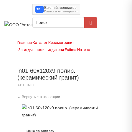
Евгений, менеджер
TEL
Плитка и керамогранит
Главная
Каталог
Керамогранит
›
›
Заводы - производители
Estima
Интенс
›
›
›
in01 60x120х9 полир.
(керамический гранит)
АРТ. IN01
← Вернуться к коллекции
Цена по запросу