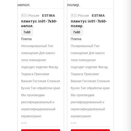
🇷🇺 Россия
ESTIMA
🇷🇺 Россия
ESTIMA
плинтус in01-7x60-
плинтус in01-7x60-
непол.
полир.
7x60
7x60
Плитка
Плитка
Неполированный Тип
Полированный Тип
помещения Для какого
помещения Для какого
типа помещения
типа помещения
подходит изделие Фасад
подходит изделие Фасад
Терраса Прихожая
Терраса Прихожая
Ванная Гостиная Спальня
Ванная Гостиная Спальня
Кухня Тип обработки края
Кухня Тип обработки края
Мы производим
Мы производим
ректифицированный и
ректифицированный и
неректифицированный
неректифицированный
керамогранит
керамогранит
in01
in01