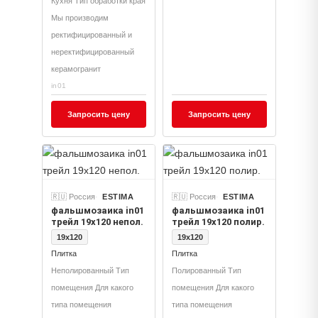
Кухня Тип обработки края
Мы производим
ректифицированный и
неректифицированный
керамогранит
in01
Запросить цену
Запросить цену
🇷🇺 Россия
ESTIMA
🇷🇺 Россия
ESTIMA
фальшмозаика in01
фальшмозаика in01
трейл 19x120 непол.
трейл 19x120 полир.
19x120
19x120
Плитка
Плитка
Неполированный Тип
Полированный Тип
помещения Для какого
помещения Для какого
типа помещения
типа помещения