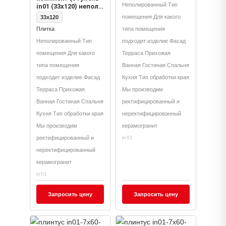
Неполированный Тип
in01 (33x120) непол.
(прямоугол.
помещения Для какого
33x120
бортик) без насечек
Плитка
типа помещения
+ подступенок
(14,5x120))
Неполированный Тип
подходит изделие Фасад
помещения Для какого
Терраса Прихожая
типа помещения
Ванная Гостиная Спальня
подходит изделие Фасад
Кухня Тип обработки края
Терраса Прихожая
Мы производим
Ванная Гостиная Спальня
ректифицированный и
Кухня Тип обработки края
неректифицированный
Мы производим
керамогранит
ректифицированный и
in01
неректифицированный
керамогранит
in01
Запросить цену
Запросить цену