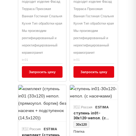
подходит изделие Фасад
подходит изделие Фасад
Терраса Прихожая
Терраса Прихожая
Ванная Гостиная Спальня
Ванная Гостиная Спальня
Кухня Тип обработки края
Кухня Тип обработки края
Мы производим
Мы производим
ректифицированный и
ректифицированный и
неректифицированный
неректифицированный
керамогранит
керамогранит
in01
in01
Запросить цену
Запросить цену
🇷🇺 Россия
ESTIMA
ступень in01-
30x120-непол. (с
насечками)
30x120
🇷🇺 Россия
ESTIMA
Плитка
комплект (ступень