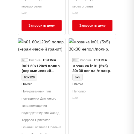
керамогранит
керамогранит
in01
in01
Запросить цену
Запросить цену
🇷🇺 Россия
ESTIMA
🇷🇺 Россия
ESTIMA
in01 60x120х9 полир.
мозаика in01 (5x5)
(керамический
30x30 непол./полир.
гранит)
60x120
5x5
Плитка
Плитка
Полированный Тип
Неполир
помещения Для какого
in01
типа помещения
подходит изделие Фасад
Терраса Прихожая
Ванная Гостиная Спальня