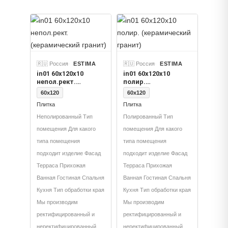
🇷🇺 Россия
ESTIMA
🇷🇺 Россия
ESTIMA
in01 60x120х10
in01 60x120х10
непол.рект.
полир.
(керамический
(керамический
60x120
60x120
гранит)
гранит)
Плитка
Плитка
Неполированный Тип
Полированный Тип
помещения Для какого
помещения Для какого
типа помещения
типа помещения
подходит изделие Фасад
подходит изделие Фасад
Терраса Прихожая
Терраса Прихожая
Ванная Гостиная Спальня
Ванная Гостиная Спальня
Кухня Тип обработки края
Кухня Тип обработки края
Мы производим
Мы производим
ректифицированный и
ректифицированный и
неректифицированный
неректифицированный