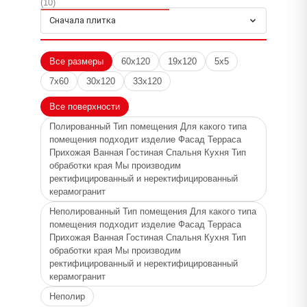
(10)
Для какого типа помещения подходит изделие
Сначала плитка
Фасад Терраса Прихожая Ванная Гостиная Спальня
Кухня Тип обработки края Мы производим
ректифицированный и неректифицированный
Все размеры
60x120
19x120
5x5
керамогранит, Неполир
7x60
30x120
33x120
Толщина
Все поверхности
9, 10
Полированный Тип помещения Для какого типа
Применение
помещения подходит изделие Фасад Терраса
Плитка
Прихожая Ванная Гостиная Спальня Кухня Тип
обработки края Мы производим
Цвет
ректифицированный и неректифицированный
керамогранит
Интенс Мрамор Классический Серый Толщина
Неполированный Тип помещения Для какого типа
помещения подходит изделие Фасад Терраса
Прихожая Ванная Гостиная Спальня Кухня Тип
обработки края Мы производим
ректифицированный и неректифицированный
керамогранит
Неполир