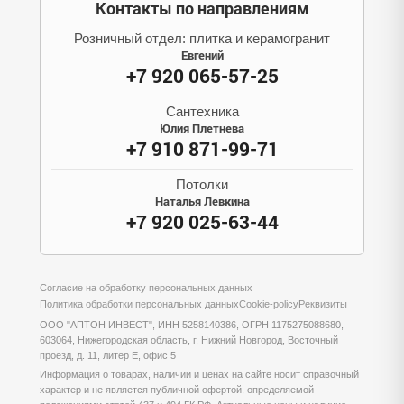
Контакты по направлениям
Розничный отдел: плитка и керамогранит
Евгений
+7 920 065-57-25
Сантехника
Юлия Плетнева
+7 910 871-99-71
Потолки
Наталья Левкина
+7 920 025-63-44
Согласие на обработку персональных данных
Политика обработки персональных данных
Cookie-policy
Реквизиты
ООО "АПТОН ИНВЕСТ", ИНН 5258140386, ОГРН 1175275088680,
603064, Нижегородская область, г. Нижний Новгород, Восточный
проезд, д. 11, литер Е, офис 5
Информация о товарах, наличии и ценах на сайте носит справочный
характер и не является публичной офертой, определяемой