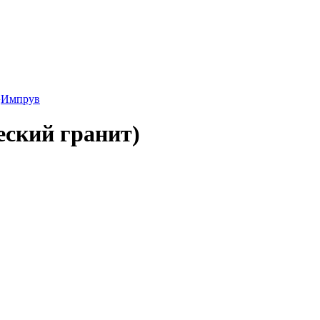
›
Импрув
еский гранит)