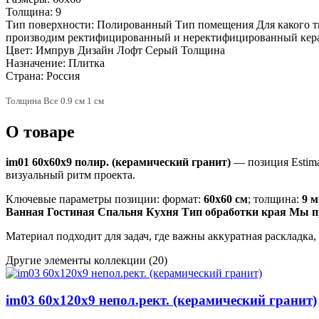
Толщина:
9
Тип поверхности:
Полированный Тип помещения Для какого ти
производим ректифицированный и неректифицированный кер
Цвет:
Импрув Дизайн Лофт Серый Толщина
Назначение:
Плитка
Страна:
Россия
Толщина Все 0.9 см 1 см
О товаре
im01 60x60x9 полир. (керамический гранит)
— позиция Estim
визуальный ритм проекта.
Ключевые параметры позиции: формат:
60x60 см
; толщина:
9 
Ванная Гостиная Спальня Кухня Тип обработки края Мы 
Материал подходит для задач, где важны аккуратная раскладка
Другие элементы коллекции
(20)
im03 60x120x9 непол.рект. (керамический гранит)