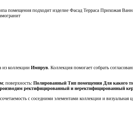
па помещения подходит изделие Фасад Терраса Прихожая Ванн
амогранит
a из коллекции
Импрув
. Коллекция помогает собрать согласов
мм
; поверхность:
Полированный Тип помещения Для какого ти
производим ректифицированный и неректифицированный ке
, сочетаемость с соседними элементами коллекции и визуальная 