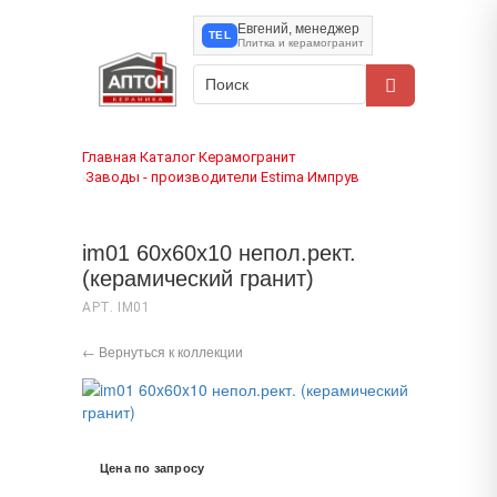
Евгений, менеджер
TEL
Плитка и керамогранит
Главная
Каталог
Керамогранит
›
›
Заводы - производители
Estima
Импрув
›
›
›
im01 60x60x10 непол.рект.
(керамический гранит)
АРТ. IM01
← Вернуться к коллекции
Цена по запросу