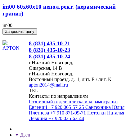
im00 60x60x10 непол.рект. (керамический
гранит)
im00
Запросить цену
8 (831) 435-10-21
8 (831) 435-10-23
8 (831) 435-10-24
г.Нижний Новгород,
Ошарская, 14 В
г.Нижний Новгород,
Восточный проезд, д.11, лит. Е / лит. К
apton2014@mail.ru
TEL
Контакты по направлениям
Розничный отдел: плитка и керамогранит
Евгений
+7 920 065-57-25
Сантехника
Юлия
Плетнева
+7 910 871-99-71
Потолки
Наталья
Левкина
+7 920 025-63-44
✦
Дзен