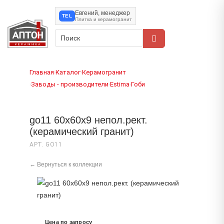
Евгений, менеджер
TEL
Плитка и керамогранит
Главная
Каталог
Керамогранит
›
›
Заводы - производители
Estima
Гоби
›
›
›
go11 60x60x9 непол.рект.
(керамический гранит)
АРТ. GO11
← Вернуться к коллекции
Цена по запросу