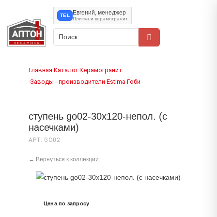
Евгений, менеджер
TEL
Плитка и керамогранит
Главная
Каталог
Керамогранит
›
›
Заводы - производители
Estima
Гоби
›
›
›
ступень go02-30x120-непол. (с
насечками)
АРТ. GO02
← Вернуться к коллекции
Цена по запросу