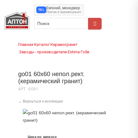
Евгений, менеджер
TEL
Плитка и керамогранит
Главная
Каталог
Керамогранит
›
›
Заводы - производители
Estima
Гоби
›
›
›
go01 60x60 непол.рект.
(керамический гранит)
АРТ. GO01
← Вернуться к коллекции
Цена по запросу