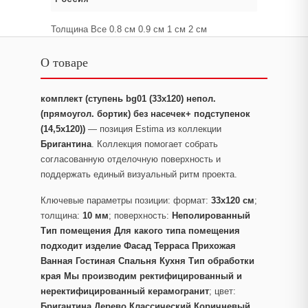
Толщина Все 0.8 см 0.9 см 1 см 2 см
О товаре
комплект (ступень bg01 (33x120) непол.
(прямоугол. бортик) без насечек+ подступенок
(14,5x120))
— позиция Estima из коллекции
Бригантина
. Коллекция помогает собрать
согласованную отделочную поверхность и
поддержать единый визуальный ритм проекта.
Ключевые параметры позиции: формат:
33x120 см
;
толщина:
10 мм
; поверхность:
Неполированный
Тип помещения Для какого типа помещения
подходит изделие Фасад Терраса Прихожая
Ванная Гостиная Спальня Кухня Тип обработки
края Мы производим ректифицированный и
неректифицированный керамогранит
; цвет:
Бригантина Дерево Классический Коричневый