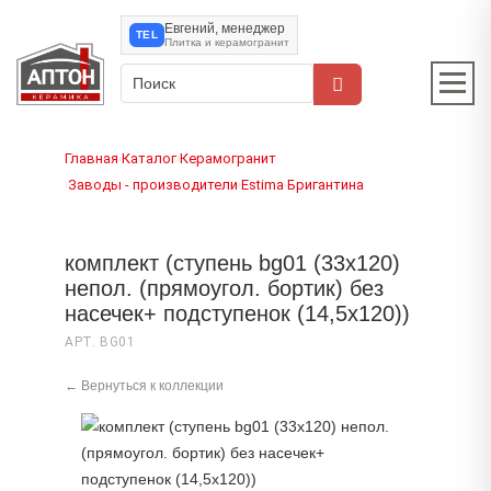
Евгений, менеджер
TEL
Плитка и керамогранит
Главная
Каталог
Керамогранит
›
›
Заводы - производители
Estima
Бригантина
›
›
›
комплект (ступень bg01 (33x120)
непол. (прямоугол. бортик) без
насечек+ подступенок (14,5x120))
АРТ. BG01
← Вернуться к коллекции