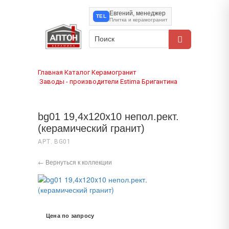
Евгений, менеджер
TEL
Плитка и керамогранит
Главная
Каталог
Керамогранит
›
›
Заводы - производители
Estima
Бригантина
›
›
›
bg01 19,4x120x10 непол.рект.
(керамический гранит)
АРТ. BG01
← Вернуться к коллекции
Цена по запросу