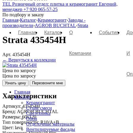
TEL
Розничный отдел: плитка и керамогранит
Евгений,
менеджер
+7 920 065-57-25
По подбору и заказу
Главная
›
Каталог
›
Керамогранит
›
Заводы -
производители
›
AGROB BUCHTAL
›
Strata
Главная
Каталог
О
События
До
Strata 435454H
Компании
И
Арт. 435454H
← Вернуться к коллекции
Цена по запросу
Оп
Цена по запросу
Узнать цену
Перезвоните мне
Главная
Характеристики
Каталог
Керамогранит
Артикул:
435454H
Сухие смеси
Бренд:
AGROB BUCHTAL
Сантехника
Размеры:
60x120
Обои
Тип поверхности:
R10/A+B
Отделочные материалы
Цвет:
lava
Вентилируемые фасады
Назначение:
Floor/wall tiles