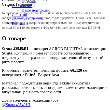
Потолки
Страна:
Германия
О компании
Наше портфолио
Керамогранит Strata 435454H — позиция бренда AGROB BUCHTAL из
События
коллекции Strata. Материал подходит для оформления пола и стен в жилых,
Доставка и оплата
общественных и коммерческих пространствах.<br /> Характеристики:
Контакты
формат 60 x 120 см; фактура r10/a&#43;b; цвет lava; артикул 435454H.
О товаре
Strata 435454H
— позиция AGROB BUCHTAL из коллекции
Strata
. Коллекция помогает собрать согласованную
отделочную поверхность и поддержать единый визуальный
ритм проекта.
Ключевые параметры позиции: формат:
60x120 см
;
поверхность:
R10/A+B
; цвет:
lava
.
Материал подходит для задач, где важны аккуратная
раскладка, сочетаемость с соседними элементами коллекции и
визуальная цельность поверхности.
Другие элементы коллекции
(60)