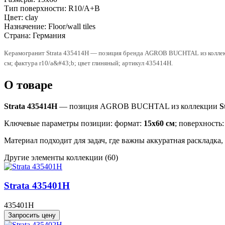
Тип поверхности:
R10/A+B
Цвет:
clay
Назначение:
Floor/wall tiles
Страна:
Германия
Керамогранит Strata 435414H — позиция бренда AGROB BUCHTAL из коллекци
см; фактура r10/a&#43;b; цвет глиняный; артикул 435414H.
О товаре
Strata 435414H
— позиция AGROB BUCHTAL из коллекции
S
Ключевые параметры позиции: формат:
15x60 см
; поверхность
Материал подходит для задач, где важны аккуратная раскладка
Другие элементы коллекции
(60)
Strata 435401H
435401H
Запросить цену