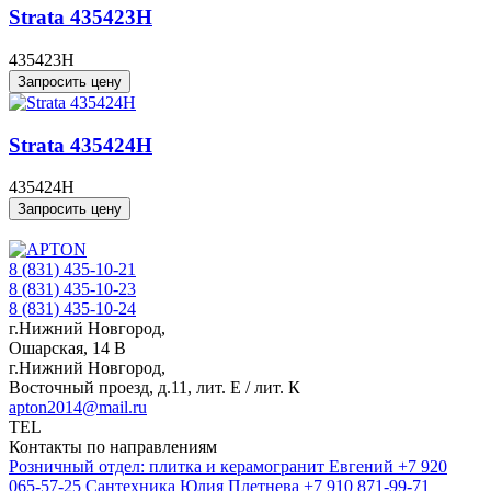
Strata 435423H
435423H
Запросить цену
Strata 435424H
435424H
Запросить цену
8 (831) 435-10-21
8 (831) 435-10-23
8 (831) 435-10-24
г.Нижний Новгород,
Ошарская, 14 В
г.Нижний Новгород,
Восточный проезд, д.11, лит. Е / лит. К
apton2014@mail.ru
TEL
Контакты по направлениям
Розничный отдел: плитка и керамогранит
Евгений
+7 920
065-57-25
Сантехника
Юлия Плетнева
+7 910 871-99-71