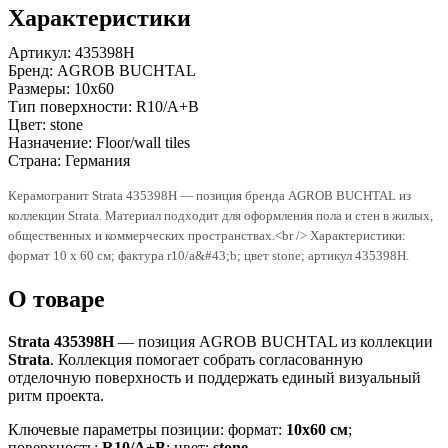
Характеристики
Артикул:
435398H
Бренд:
AGROB BUCHTAL
Размеры:
10x60
Тип поверхности:
R10/A+B
Цвет:
stone
Назначение:
Floor/wall tiles
Страна:
Германия
Керамогранит Strata 435398H — позиция бренда AGROB BUCHTAL из
коллекции Strata. Материал подходит для оформления пола и стен в жилых,
общественных и коммерческих пространствах.<br /> Характеристики:
формат 10 x 60 см; фактура r10/a&#43;b; цвет stone; артикул 435398H.
О товаре
Strata 435398H
— позиция AGROB BUCHTAL из коллекции
Strata
. Коллекция помогает собрать согласованную
отделочную поверхность и поддержать единый визуальный
ритм проекта.
Ключевые параметры позиции: формат:
10x60 см
;
поверхность:
R10/A+B
; цвет:
stone
.