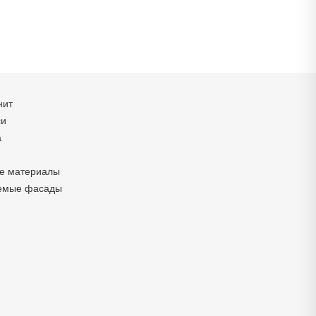
нит
си
а
е материалы
емые фасады