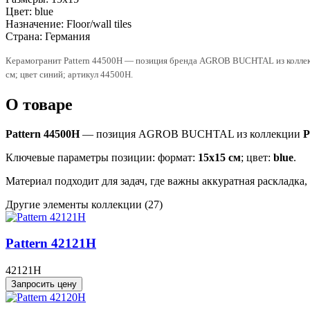
Цвет:
blue
Назначение:
Floor/wall tiles
Страна:
Германия
Керамогранит Pattern 44500H — позиция бренда AGROB BUCHTAL из коллекци
см; цвет синий; артикул 44500H.
О товаре
Pattern 44500H
— позиция AGROB BUCHTAL из коллекции
P
Ключевые параметры позиции: формат:
15x15 см
; цвет:
blue
.
Материал подходит для задач, где важны аккуратная раскладка
Другие элементы коллекции
(27)
Pattern 42121H
42121H
Запросить цену