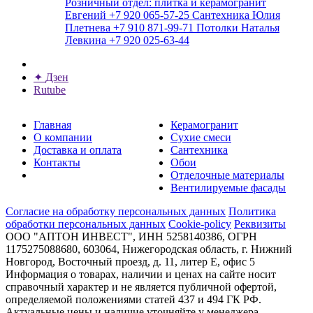
Розничный отдел: плитка и керамогранит
Евгений
+7 920 065-57-25
Сантехника
Юлия
Плетнева
+7 910 871-99-71
Потолки
Наталья
Левкина
+7 920 025-63-44
✦
Дзен
Rutube
Главная
Керамогранит
О компании
Сухие смеси
Доставка и оплата
Сантехника
Контакты
Обои
Отделочные материалы
Вентилируемые фасады
Согласие на обработку персональных данных
Политика
обработки персональных данных
Cookie-policy
Реквизиты
ООО "АПТОН ИНВЕСТ", ИНН 5258140386, ОГРН
1175275088680, 603064, Нижегородская область, г. Нижний
Новгород, Восточный проезд, д. 11, литер Е, офис 5
Информация о товарах, наличии и ценах на сайте носит
справочный характер и не является публичной офертой,
определяемой положениями статей 437 и 494 ГК РФ.
Актуальные цены и наличие уточняйте у менеджера.