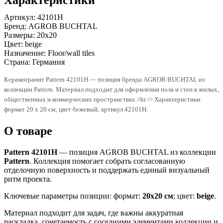
Артикул:
42101H
Бренд:
AGROB BUCHTAL
Размеры:
20x20
Цвет:
beige
Назначение:
Floor/wall tiles
Страна:
Германия
Керамогранит Pattern 42101H — позиция бренда AGROB BUCHTAL из
коллекции Pattern. Материал подходит для оформления пола и стен в жилых,
общественных и коммерческих пространствах.<br /> Характеристики:
формат 20 x 20 см; цвет бежевый; артикул 42101H.
О товаре
Pattern 42101H
— позиция AGROB BUCHTAL из коллекции
Pattern
. Коллекция помогает собрать согласованную
отделочную поверхность и поддержать единый визуальный
ритм проекта.
Ключевые параметры позиции: формат:
20x20 см
; цвет:
beige
.
Материал подходит для задач, где важны аккуратная
раскладка, сочетаемость с соседними элементами коллекции и