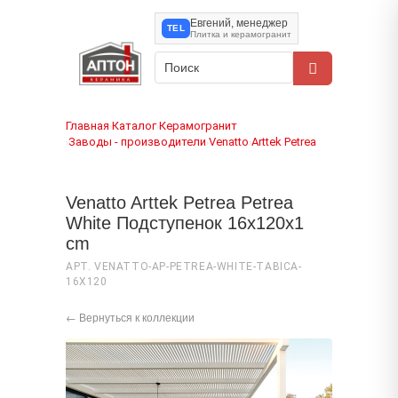
Евгений, менеджер
TEL
Плитка и керамогранит
Главная
Каталог
Керамогранит
›
›
Заводы - производители
Venatto
Arttek Petrea
›
›
›
Venatto Arttek Petrea Petrea
White Подступенок 16x120x1
cm
АРТ. VENATTO-AP-PETREA-WHITE-TABICA-
16X120
← Вернуться к коллекции