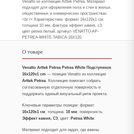
Venatto из коллекции Arttek Petrea. Материал
подходит для оформления пола и стен в жилых,
общественных и коммерческих пространствах.
<br /> Характеристики: формат 16x120x1 см;
толщина 10 мм; фактура эффект камня, c3;
цвет petrea белый; артикул VENATTO-AP-
PETREA-WHITE-TABICA-16X120.
О товаре
Venatto Arttek Petrea Petrea White Подступенок
16x120x1 cm
— позиция Venatto из коллекции
Arttek Petrea
. Коллекция помогает собрать
согласованную отделочную поверхность и
поддержать единый визуальный ритм проекта.
Ключевые параметры позиции: формат:
16x120x1 см
; толщина:
10 мм
; поверхность:
Эффект камня, C3
; цвет:
Petrea White
.
Материал подходит для задач, где важны