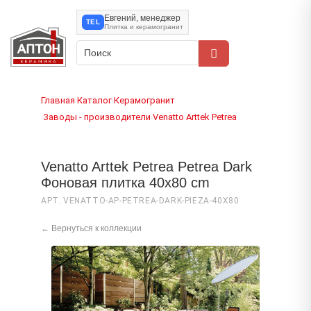
Евгений, менеджер
TEL
Плитка и керамогранит
Главная
Каталог
Керамогранит
›
›
Заводы - производители
Venatto
Arttek Petrea
›
›
›
Venatto Arttek Petrea Petrea Dark
Фоновая плитка 40x80 cm
АРТ. VENATTO-AP-PETREA-DARK-PIEZA-40X80
← Вернуться к коллекции