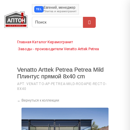
Евгений, менеджер
TEL
Плитка и керамогранит
Главная
Каталог
Керамогранит
›
›
Заводы - производители
Venatto
Arttek Petrea
›
›
›
Venatto Arttek Petrea Petrea Mild
Плинтус прямой 8x40 cm
АРТ. VENATTO-AP-PETREA-MILD-RODAPIE-RECTO-
8X40
← Вернуться к коллекции