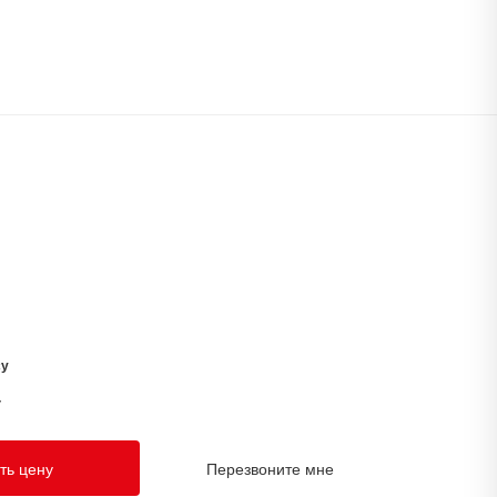
су
у
ть цену
Перезвоните мне