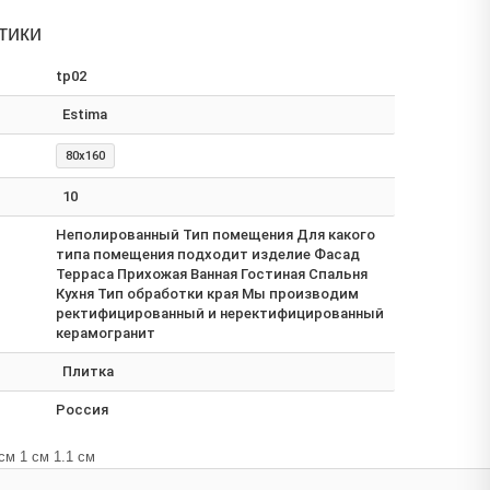
тики
tp02
Estima
80x160
10
Неполированный Тип помещения Для какого
типа помещения подходит изделие Фасад
Терраса Прихожая Ванная Гостиная Спальня
Кухня Тип обработки края Мы производим
ректифицированный и неректифицированный
керамогранит
Плитка
Россия
см 1 см 1.1 см