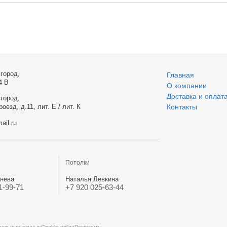
город,
Главная
4 В
О компании
Доставка и оплат
город,
оезд, д.11, лит. Е / лит. К
Контакты
ail.ru
Потолки
нева
Наталья Левкина
1-99-71
+7 920 025-63-44
нальных данных
Cookie-policy
Реквизиты