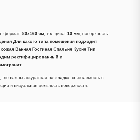
и: формат:
80x160 см
; толщина:
10 мм
; поверхность:
ения Для какого типа помещения подходит
хожая Ванная Гостиная Спальня Кухня Тип
одим ректифицированный и
амогранит
.
 где важны аккуратная раскладка, сочетаемость с
ции и визуальная цельность поверхности.