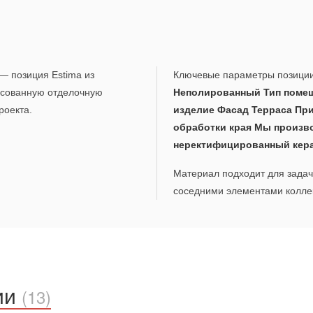
— позиция Estima из
Ключевые параметры позици
ласованную отделочную
Неполированный Тип помещ
роекта.
изделие Фасад Терраса При
обработки края Мы произв
неректифицированный кер
Материал подходит для задач,
соседними элементами коллек
ии
(13)