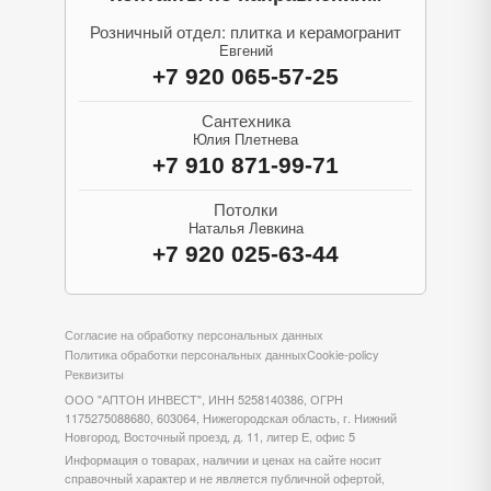
Розничный отдел: плитка и керамогранит
Евгений
+7 920 065-57-25
Сантехника
Юлия Плетнева
+7 910 871-99-71
Потолки
Наталья Левкина
+7 920 025-63-44
Согласие на обработку персональных данных
Политика обработки персональных данных
Cookie-policy
Реквизиты
ООО "АПТОН ИНВЕСТ", ИНН 5258140386, ОГРН
1175275088680, 603064, Нижегородская область, г. Нижний
Новгород, Восточный проезд, д. 11, литер Е, офис 5
Информация о товарах, наличии и ценах на сайте носит
справочный характер и не является публичной офертой,