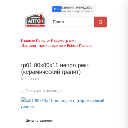
Евгений, менеджер
TEL
Плитка и керамогранит
Главная
Каталог
Керамогранит
›
›
Заводы - производители
Estima
Патина
›
›
›
tp01 80x80x11 непол.рект.
(керамический гранит)
АРТ. TP01
← Вернуться к коллекции
Цена по запросу