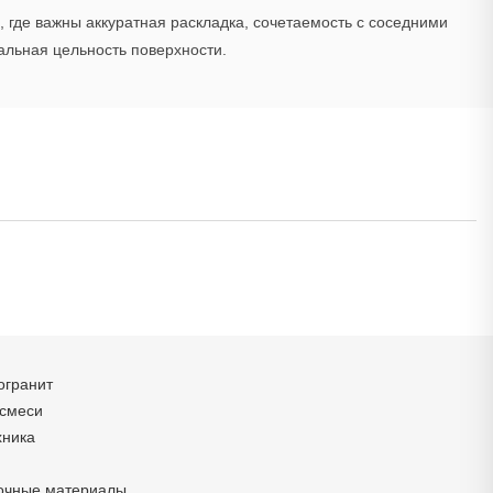
 где важны аккуратная раскладка, сочетаемость с соседними
альная цельность поверхности.
огранит
 смеси
хника
очные материалы