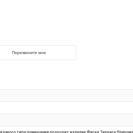
Перезвоните мне
 какого типа помещения подходит изделие Фасад Терраса Прихожая