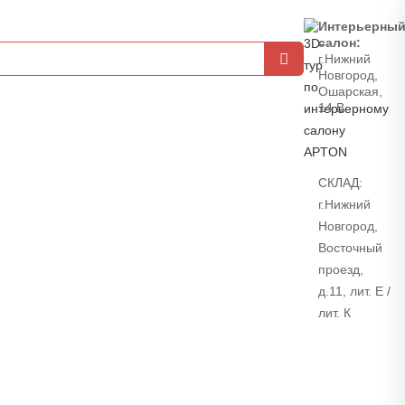
Интерьерны
салон:
г.Нижний
Новгород,
Ошарская,
14 В
СКЛАД:
г.Нижний
Новгород,
Восточный
проезд,
д.11, лит. Е /
лит. К