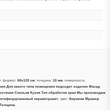
и: формат:
60x120 см
; толщина:
10 мм
; поверхность:
ия Для какого типа помещения подходит изделие Фасад
остиная Спальня Кухня Тип обработки края Мы производим
ектифицированный керамогранит
; цвет:
Бернини Мрамор
 Толщина
.